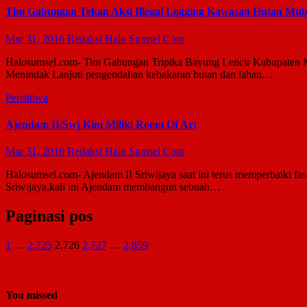
Tim Gabungan Tekan Aksi Illegal Logging Kawasan Hutan Mu
Mar 31, 2016
Redaksi Halo Sumsel Com
Halosumsel.com- Tim Gabungan Tripika Bayung Lencir Kabupaten Mu
Menindak Lanjuti pengendalian kebakaran hutan dan lahan…
Perisitiwa
Ajendam II/Swj Kini Miliki Room Of Art
Mar 31, 2016
Redaksi Halo Sumsel Com
Halosumsel.com- Ajendam II Sriwijaya saat ini terus memperbaiki fa
Sriwijaya,kali ini Ajendam membangun sebuah…
Paginasi pos
1
…
2,725
2,726
2,727
…
2,859
You missed