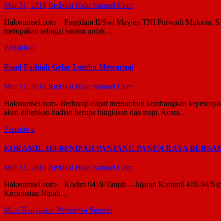
Mar 31, 2016
Redaksi Halo Sumsel Com
Halosumsel.com- Pangdam II/Swj Mayjen TNI Purwadi Mukson, S.I
merupakan sebagai sarana untuk…
Perisitiwa
Paud Fathiah Gelar Lomba Mewarnai
Mar 31, 2016
Redaksi Halo Sumsel Com
Halosumsel.com- Berharap dapat menumbuh kembangkan kepercayaan
akan diberikan hadiah berupa bingkisan dan tropi. Acara…
Perisitiwa
KORAMIL 419-04/NIPAH PANJANG PANEN RAYA BERSA
Mar 31, 2016
Redaksi Halo Sumsel Com
Halosumsel.com- Kodim 0419/Tanjab – Jajaran Koramil 419-04/Nipa
Kecamatan Nipah…
Musi Banyuasin
Perisitiwa
Sumsel