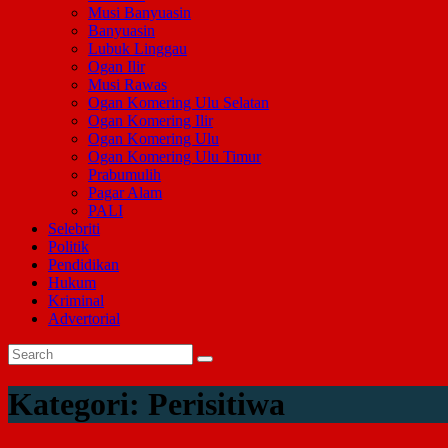
Musi Banyuasin
Banyuasin
Lubuk Linggau
Ogan Ilir
Musi Rawas
Ogan Komering Ulu Selatan
Ogan Komering Ilir
Ogan Komering Ulu
Ogan Komering Ulu Timur
Prabumulih
Pagar Alam
PALI
Selebriti
Politik
Pendidikan
Hukum
Kriminal
Advertorial
Kategori:
Perisitiwa