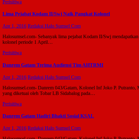
Perisitiwa
Lima Pejabat Kodam II/Swj Naik Pangkat Kolonel
Apr 1, 2016
Redaksi Halo Sumsel Com
Halosumsel.com- Sebanyak lima pejabat Kodam II/Swj menda­patkan anu
kolonel periode 1 ­April…
Perisitiwa
Danrem Gatam Terima Audiensi Tim AHTRMI
Apr 1, 2016
Redaksi Halo Sumsel Com
Halosumsel.com- Danrem 043/Gatam, Kolonel Inf Joko P. Putrant
yang diketuai oleh Tobar LB Sidabalog pada…
Perisitiwa
Danrem Gatam Hadiri Bhakti Sosial KSAL
Apr 1, 2016
Redaksi Halo Sumsel Com
Halosumsel.com- Danrem 043/Gatam, Kolonel Inf Joko P. Putranto