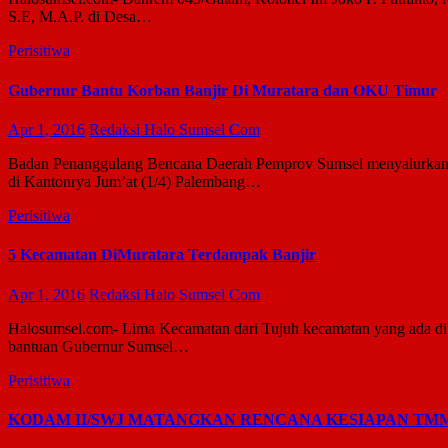
S.E, M.A.P. di Desa…
Perisitiwa
Gubernur Bantu Korban Banjir Di Muratara dan OKU Timur
Apr 1, 2016
Redaksi Halo Sumsel Com
Badan Penanggulang Bencana Daerah Pemprov Sumsel menyalurkan b
di Kantonrya Jum’at (1/4) Palembang…
Perisitiwa
5 Kecamatan DiMuratara Terdampak Banjir
Apr 1, 2016
Redaksi Halo Sumsel Com
Halosumsel.com- Lima Kecamatan dari Tujuh kecamatan yang ada di 
bantuan Gubernur Sumsel…
Perisitiwa
KODAM II/SWJ MATANGKAN RENCANA KESIAPAN TMM