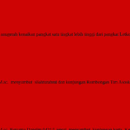
gerah kenaikan pangkat satu ti­ngkat lebih tinggi dari pangkat Letko
o, M.sc. menyambut silahturahmi dan kunjungan Rombongan Tim Aso
, M.sc. Bersama Dandim 0421/Lamsel menyambut kunjungan kerja Kepa