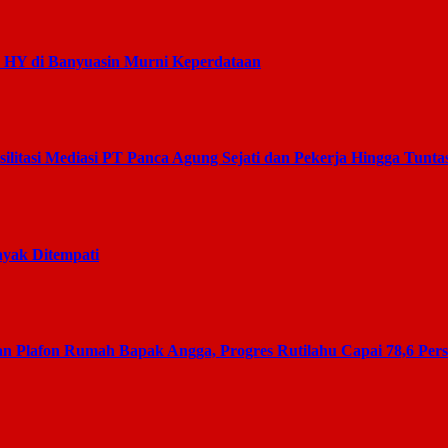
s HY di Banyuasin Murni Keperdataan
litasi Mediasi PT Panca Agung Sejati dan Pekerja Hingga Tunta
yak Ditempati
 Plafon Rumah Bapak Angga, Progres Rutilahu Capai 78,6 Per