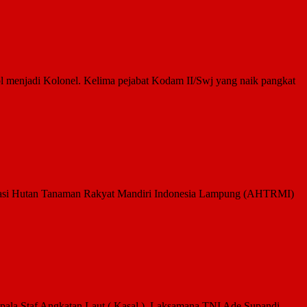
l m­enjadi Kolonel. Kelima pejabat Kodam II/­Swj yang naik pangkat
siasi Hutan Tanaman Rakyat Mandiri Indonesia Lampung (AHTRMI)
la Staf Angkatan Laut ( Kasal ), Laksamana TNI Ade Supandi,