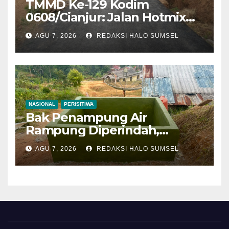
TMMD Ke-129 Kodim
0608/Cianjur: Jalan Hotmix
Kampung RT 07/03 Tuntas
AGU 7, 2026
REDAKSI HALO SUMSEL
100 Persen, Manfaat Nyata
Mulai Dinikmati Warga
NASIONAL
PERISITIWA
Bak Penampung Air
Rampung Diperindah,
Progres Pipanisasi TMMD Ke-
AGU 7, 2026
REDAKSI HALO SUMSEL
129 Kodim 0608/Cianjur
Mencapai 98 Persen