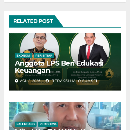
RELATED POST
EKONOMI
PERISITIWA
Anggota LPS Beri Edukasi
Keuangan
AGU 8, 2026
REDAKSI HALO SUMSEL
PALEMBANG
PERISITIWA