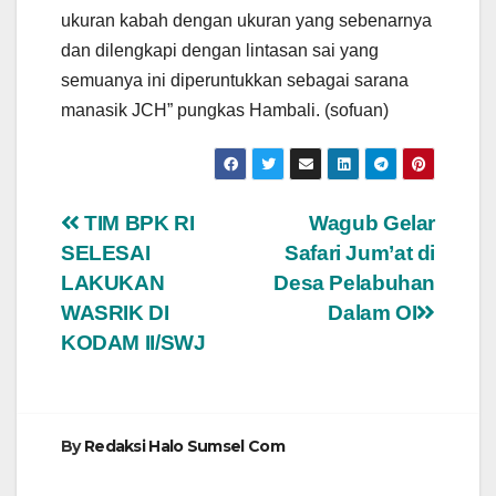
ukuran kabah dengan ukuran yang sebenarnya
dan dilengkapi dengan lintasan sai yang
semuanya ini diperuntukkan sebagai sarana
manasik JCH” pungkas Hambali. (sofuan)
Navigasi
TIM BPK RI
Wagub Gelar
SELESAI
Safari Jum’at di
pos
LAKUKAN
Desa Pelabuhan
WASRIK DI
Dalam OI
KODAM II/SWJ
By
Redaksi Halo Sumsel Com