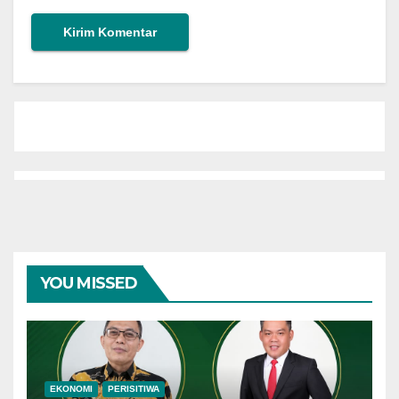
YOU MISSED
EKONOMI
PERISITIWA