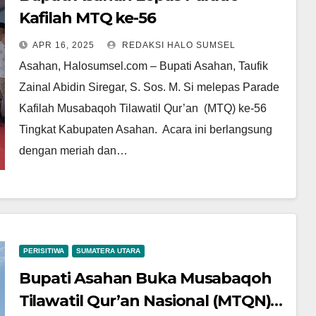
Kafilah MTQ ke-56
APR 16, 2025
REDAKSI HALO SUMSEL
Asahan, Halosumsel.com – Bupati Asahan, Taufik
Zainal Abidin Siregar, S. Sos. M. Si melepas Parade
Kafilah Musabaqoh Tilawatil Qur’an (MTQ) ke-56
Tingkat Kabupaten Asahan. Acara ini berlangsung
dengan meriah dan…
PERISITIWA
SUMATERA UTARA
Bupati Asahan Buka Musabaqoh
Tilawatil Qur’an Nasional (MTQN)