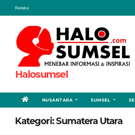
Skip
Redaksi
to
content
Halosumsel
NUSANTARA
SUMSEL
SE
Kategori:
Sumatera Utara