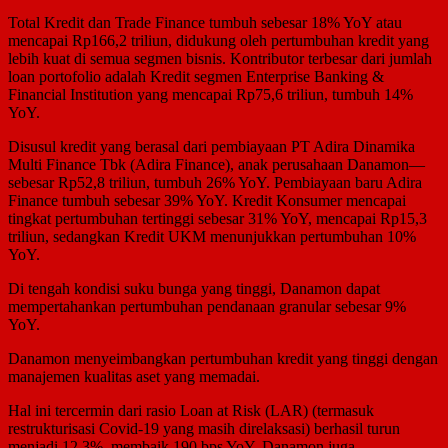
Total Kredit dan Trade Finance tumbuh sebesar 18% YoY atau
mencapai Rp166,2 triliun, didukung oleh pertumbuhan kredit yang
lebih kuat di semua segmen bisnis. Kontributor terbesar dari jumlah
loan portofolio adalah Kredit segmen Enterprise Banking &
Financial Institution yang mencapai Rp75,6 triliun, tumbuh 14%
YoY.
Disusul kredit yang berasal dari pembiayaan PT Adira Dinamika
Multi Finance Tbk (Adira Finance), anak perusahaan Danamon—
sebesar Rp52,8 triliun, tumbuh 26% YoY. Pembiayaan baru Adira
Finance tumbuh sebesar 39% YoY. Kredit Konsumer mencapai
tingkat pertumbuhan tertinggi sebesar 31% YoY, mencapai Rp15,3
triliun, sedangkan Kredit UKM menunjukkan pertumbuhan 10%
YoY.
Di tengah kondisi suku bunga yang tinggi, Danamon dapat
mempertahankan pertumbuhan pendanaan granular sebesar 9%
YoY.
Danamon menyeimbangkan pertumbuhan kredit yang tinggi dengan
manajemen kualitas aset yang memadai.
Hal ini tercermin dari rasio Loan at Risk (LAR) (termasuk
restrukturisasi Covid-19 yang masih direlaksasi) berhasil turun
menjadi 12,3%, membaik 190 bps YoY. Danamon juga