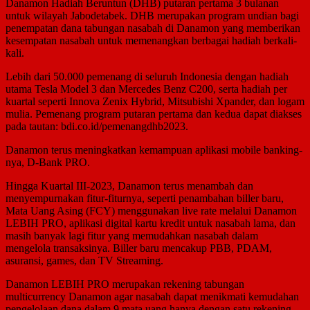
Danamon Hadiah Beruntun (DHB) putaran pertama 3 bulanan
untuk wilayah Jabodetabek. DHB merupakan program undian bagi
penempatan dana tabungan nasabah di Danamon yang memberikan
kesempatan nasabah untuk memenangkan berbagai hadiah berkali-
kali.
Lebih dari 50.000 pemenang di seluruh Indonesia dengan hadiah
utama Tesla Model 3 dan Mercedes Benz C200, serta hadiah per
kuartal seperti Innova Zenix Hybrid, Mitsubishi Xpander, dan logam
mulia. Pemenang program putaran pertama dan kedua dapat diakses
pada tautan: bdi.co.id/pemenangdhb2023.
Danamon terus meningkatkan kemampuan aplikasi mobile banking-
nya, D-Bank PRO.
Hingga Kuartal III-2023, Danamon terus menambah dan
menyempurnakan fitur-fiturnya, seperti penambahan biller baru,
Mata Uang Asing (FCY) menggunakan live rate melalui Danamon
LEBIH PRO, aplikasi digital kartu kredit untuk nasabah lama, dan
masih banyak lagi fitur yang memudahkan nasabah dalam
mengelola transaksinya. Biller baru mencakup PBB, PDAM,
asuransi, games, dan TV Streaming.
Danamon LEBIH PRO merupakan rekening tabungan
multicurrency Danamon agar nasabah dapat menikmati kemudahan
pengelolaan dana dalam 9 mata uang hanya dengan satu rekening.