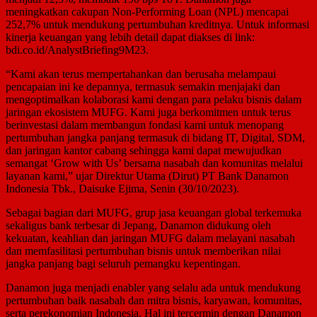
meningkatkan cakupan Non-Performing Loan (NPL) mencapai
252,7% untuk mendukung pertumbuhan kreditnya. Untuk informasi
kinerja keuangan yang lebih detail dapat diakses di link:
bdi.co.id/AnalystBriefing9M23.
“Kami akan terus mempertahankan dan berusaha melampaui
pencapaian ini ke depannya, termasuk semakin menjajaki dan
mengoptimalkan kolaborasi kami dengan para pelaku bisnis dalam
jaringan ekosistem MUFG. Kami juga berkomitmen untuk terus
berinvestasi dalam membangun fondasi kami untuk menopang
pertumbuhan jangka panjang termasuk di bidang IT, Digital, SDM,
dan jaringan kantor cabang sehingga kami dapat mewujudkan
semangat ‘Grow with Us’ bersama nasabah dan komunitas melalui
layanan kami,” ujar Direktur Utama (Dirut) PT Bank Danamon
Indonesia Tbk., Daisuke Ejima, Senin (30/10/2023).
Sebagai bagian dari MUFG, grup jasa keuangan global terkemuka
sekaligus bank terbesar di Jepang, Danamon didukung oleh
kekuatan, keahlian dan jaringan MUFG dalam melayani nasabah
dan memfasilitasi pertumbuhan bisnis untuk memberikan nilai
jangka panjang bagi seluruh pemangku kepentingan.
Danamon juga menjadi enabler yang selalu ada untuk mendukung
pertumbuhan baik nasabah dan mitra bisnis, karyawan, komunitas,
serta perekonomian Indonesia. Hal ini tercermin dengan Danamon