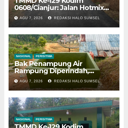
TMMD Ke-129 Kodim
0608/Cianjur: Jalan Hotmix
Kampung RT 07/03 Tuntas
AGU 7, 2026
REDAKSI HALO SUMSEL
100 Persen, Manfaat Nyata
Mulai Dinikmati Warga
NASIONAL
PERISITIWA
Bak Penampung Air
Rampung Diperindah,
Progres Pipanisasi TMMD Ke-
AGU 7, 2026
REDAKSI HALO SUMSEL
129 Kodim 0608/Cianjur
Mencapai 98 Persen
NASIONAL
PERISITIWA
TMMD Ke-129 Kodim