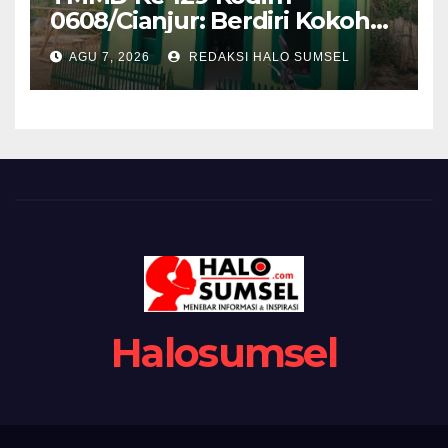
0608/Cianjur: Berdiri Kokoh
Penuh Harapan, Rumah
AGU 7, 2026
REDAKSI HALO SUMSEL
Bapak Gilang Gumilar
Semakin Sempurna
Halosumsel