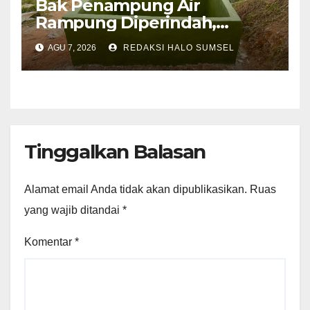
Bak Penampung Air
Rampung Diperindah,
Progres Pipanisasi TMMD Ke-
AGU 7, 2026
REDAKSI HALO SUMSEL
129 Kodim 0608/Cianjur
Mencapai 98 Persen
Tinggalkan Balasan
Alamat email Anda tidak akan dipublikasikan.
Ruas
yang wajib ditandai
*
Komentar
*