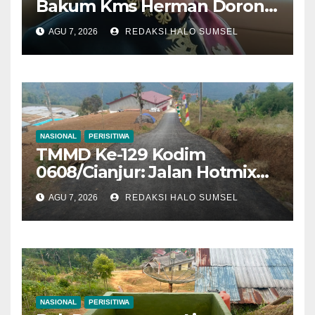
Bakum Kms Herman Dorong
Penguatan Kedudukan
AGU 7, 2026
REDAKSI HALO SUMSEL
Hukum dan Verifikasi
Nasional Kerajaan Adat
NASIONAL
PERISITIWA
TMMD Ke-129 Kodim
0608/Cianjur: Jalan Hotmix
Kampung RT 07/03 Tuntas
AGU 7, 2026
REDAKSI HALO SUMSEL
100 Persen, Manfaat Nyata
Mulai Dinikmati Warga
NASIONAL
PERISITIWA