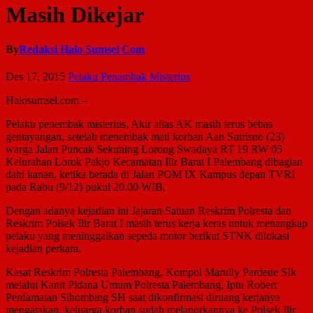
Masih Dikejar
By
Redaksi Halo Sumsel Com
Des 17, 2015
Pelaku Penambak Misterius
Halosumsel.com –
Pelaku penembak misterius, Akir alias AK masih terus bebas
gentayangan, setelah menembak mati korban Aan Sutrisno (23)
warga Jalan Puncak Sekuning Lorong Swadaya RT 19 RW 05
Kelurahan Lorok Pakjo Kecamatan Ilir Barat I Palembang dibagian
dahi kanan, ketika berada di Jalan POM IX Kampus depan TVRI
pada Rabu (9/12) pukul 20.00 WIB.
Dengan adanya kejadian ini Jajaran Satuan Reskrim Polresta dan
Reskrim Polsek Ilir Barat I masih terus kerja keras untuk menangkap
pelaku yang meninggalkan sepeda motor berikut STNK dilokasi
kejadian perkara.
Kasat Reskrim Polresta Palembang, Kompol Marully Pardede SIk
melalui Kanit Pidana Umum Polresta Palembang, Iptu Robert
Perdamaian Sihombing SH saat dikonfirmasi diruang kerjanya
mengatakan, keluarga korban sudah melaporkannya ke Polsek Ilir