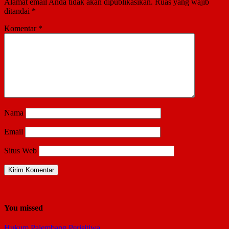
Alamat email Anda tidak akan dipublikasikan.
Ruas yang wajib
ditandai
*
Komentar
*
Nama
Email
Situs Web
You missed
Hukum
Palembang
Perisitiwa