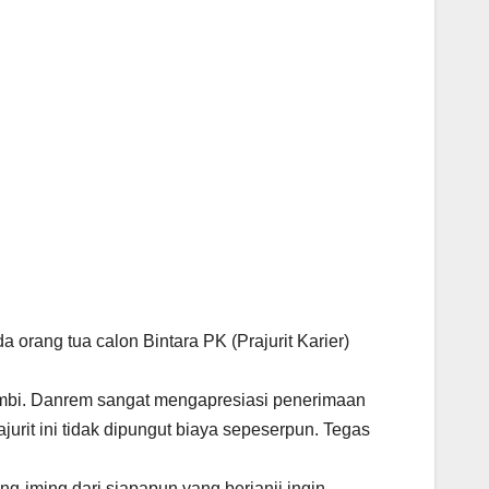
rang tua calon Bintara PK (Prajurit Karier)
ambi. Danrem sangat mengapresiasi penerimaan
rit ini tidak dipungut biaya sepeserpun. Tegas
g-iming dari siapapun yang berjanji ingin