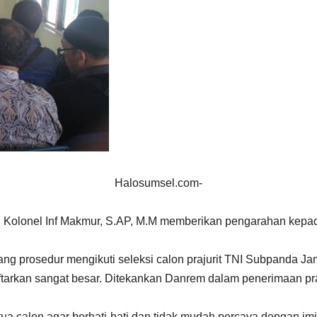
Halosumsel.com-
Kolonel Inf Makmur, S.AP, M.M memberikan pengarahan kepada o
g prosedur mengikuti seleksi calon prajurit TNI Subpanda J
arkan sangat besar. Ditekankan Danrem dalam penerimaan praju
a calon agar berhati-hati dan tidak mudah percaya dengan imin