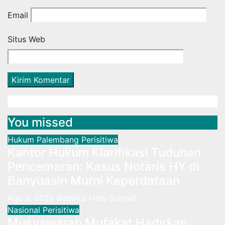
Email
Situs Web
You missed
Hukum
Palembang
Perisitiwa
Kantor Hukum Klarifikasi Tuduhan
Pencemaran: Kasus Notaris HY di
Banyuasin Murni Keperdataan
Agu 6, 2026
Redaksi Halo Sumsel
Nasional
Perisitiwa
Musyawarah Mufakat Hadirkan