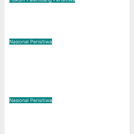
Kantor Hukum Klarifikasi Tuduhan
Pencemaran: Kasus Notaris HY di
Banyuasin Murni Keperdataan
Agu 6, 2026
Redaksi Halo Sumsel
Nasional
Perisitiwa
Musyawarah Mufakat Hadirkan
Solusi: Disnakertrans Muba
Fasilitasi Mediasi PT Panca
Agung Sejati dan Pekerja Hingga
Tuntas
Agu 6, 2026
Redaksi Halo Sumsel
Nasional
Perisitiwa
Rasa Syukur Mendalam: Rumah
Bapak Gilang Kini Semakin Layak
Ditempati