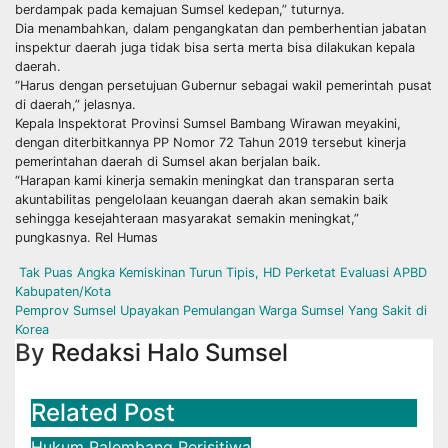
berdampak pada kemajuan Sumsel kedepan,” tuturnya.
Dia menambahkan, dalam pengangkatan dan pemberhentian jabatan
inspektur daerah juga tidak bisa serta merta bisa dilakukan kepala
daerah.
“Harus dengan persetujuan Gubernur sebagai wakil pemerintah pusat
di daerah,” jelasnya.
Kepala Inspektorat Provinsi Sumsel Bambang Wirawan meyakini,
dengan diterbitkannya PP Nomor 72 Tahun 2019 tersebut kinerja
pemerintahan daerah di Sumsel akan berjalan baik.
“Harapan kami kinerja semakin meningkat dan transparan serta
akuntabilitas pengelolaan keuangan daerah akan semakin baik
sehingga kesejahteraan masyarakat semakin meningkat,”
pungkasnya. Rel Humas
Navigasi
Tak Puas Angka Kemiskinan Turun Tipis, HD Perketat Evaluasi APBD
Kabupaten/Kota
pos
Pemprov Sumsel Upayakan Pemulangan Warga Sumsel Yang Sakit di
Korea
By
Redaksi Halo Sumsel
Related Post
Hukum
Palembang
Perisitiwa