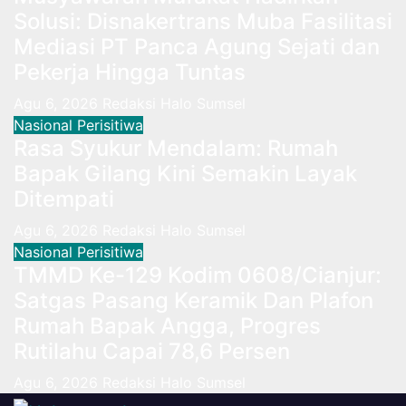
Solusi: Disnakertrans Muba Fasilitasi
Mediasi PT Panca Agung Sejati dan
Pekerja Hingga Tuntas
Agu 6, 2026
Redaksi Halo Sumsel
Nasional
Perisitiwa
Rasa Syukur Mendalam: Rumah
Bapak Gilang Kini Semakin Layak
Ditempati
Agu 6, 2026
Redaksi Halo Sumsel
Nasional
Perisitiwa
TMMD Ke-129 Kodim 0608/Cianjur:
Satgas Pasang Keramik Dan Plafon
Rumah Bapak Angga, Progres
Rutilahu Capai 78,6 Persen
Agu 6, 2026
Redaksi Halo Sumsel