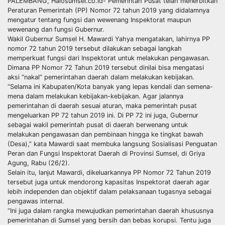
PALEMBANG, Halosumsel.co.id- Pemerintah Pusat telah menerbitkan
Peraturan Pemerintah (PP) Nomor 72 tahun 2019 yang didalamnya
mengatur tentang fungsi dan wewenang Inspektorat maupun
wewenang dan fungsi Gubernur.
Wakil Gubernur Sumsel H. Mawardi Yahya mengatakan, lahirnya PP
nomor 72 tahun 2019 tersebut dilakukan sebagai langkah
memperkuat fungsi dari Inspektorat untuk melakukan pengawasan.
Dimana PP Nomor 72 Tahun 2019 tersebut dinilai bisa mengatasi
aksi “nakal” pemerintahan daerah dalam melakukan kebijakan.
“Selama ini Kabupaten/Kota banyak yang lepas kendali dan semena-
mena dalam melakukan kebijakan-kebijakan. Agar jalannya
pemerintahan di daerah sesuai aturan, maka pemerintah pusat
mengeluarkan PP 72 tahun 2019 ini. Di PP 72 ini juga, Gubernur
sebagai wakil pemerintah pusat di daerah berwenang untuk
melakukan pengawasan dan pembinaan hingga ke tingkat bawah
(Desa),” kata Mawardi saat membuka langsung Sosialisasi Penguatan
Peran dan Fungsi Inspektorat Daerah di Provinsi Sumsel, di Griya
Agung, Rabu (26/2).
Selain itu, lanjut Mawardi, dikeluarkannya PP Nomor 72 Tahun 2019
tersebut juga untuk mendorong kapasitas Inspektorat daerah agar
lebih independen dan objektif dalam pelaksanaan tugasnya sebagai
pengawas internal.
“Ini juga dalam rangka mewujudkan pemerintahan daerah khususnya
pemerintahan di Sumsel yang bersih dan bebas korupsi. Tentu juga