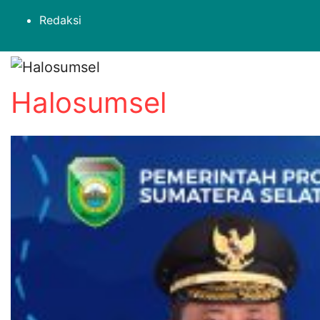
Skip
Redaksi
to
content
Halosumsel