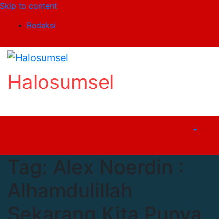
Skip to content
Redaksi
Halosumsel
Tag:
Alex Noerdin :
Alhamdulillah
Sekarang Kita Punya