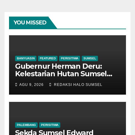
YOU MISSED
BANYUASIN
FEATURED
PERISITIWA
SUMSEL
Gubernur Herman Deru:
Kelestarian Hutan Sumsel
Jadi Penopang Sumber Daya
AGU 9, 2026
REDAKSI HALO SUMSEL
Air dan Keberlanjutan
Pembangunan
PALEMBANG
PERISITIWA
Sekda Sumsel Edward