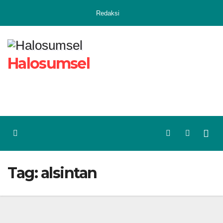
Skip
Redaksi
to
content
Halosumsel
Tag:
alsintan