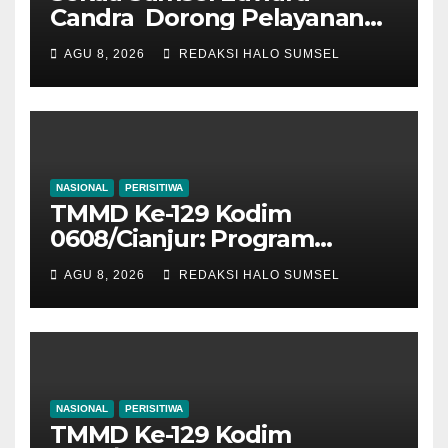
Candra Dorong Pelayanan
Masyarakat Makin Modern
AGU 8, 2026
REDAKSI HALO SUMSEL
NASIONAL
PERISITIWA
TMMD Ke-129 Kodim
0608/Cianjur: Program
Ketahanan Pangan 1 Hektar
AGU 8, 2026
REDAKSI HALO SUMSEL
Tuntas 100 Persen, Warga
Mekarmukti Kini Punya
Sumber Pangan Mandiri
NASIONAL
PERISITIWA
TMMD Ke-129 Kodim