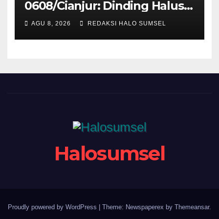
0608/Cianjur: Dinding Halus
Dan Pagar Kokoh, Harapan
AGU 8, 2026
REDAKSI HALO SUMSEL
Bapak Burhanudin Semakin
Sempurna
Halosumsel
Proudly powered by WordPress
|
Theme: Newspaperex by
Themeansar
.