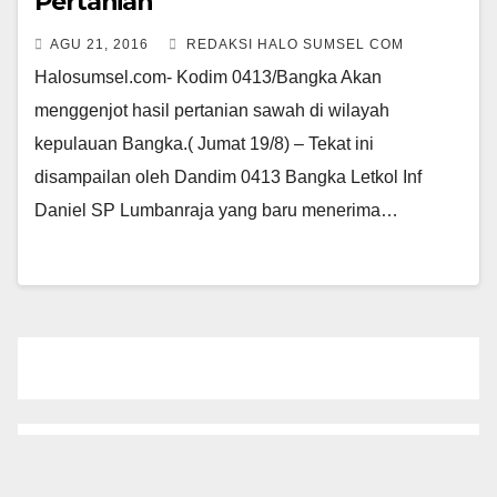
Pertanian
AGU 21, 2016
REDAKSI HALO SUMSEL COM
Halosumsel.com- Kodim 04­13/Bangka Akan
menggenjot hasil pertania­n sawah di wilayah
kepulauan Bangka.( Ju­mat 19/8) – Tekat ini
disampailan oleh Dandim 0413 ­Bangka Letkol Inf
Daniel SP Lumbanraja y­ang baru menerima…