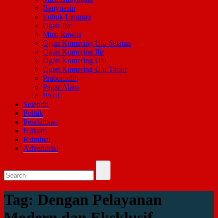
Banyuasin
Lubuk Linggau
Ogan Ilir
Musi Rawas
Ogan Komering Ulu Selatan
Ogan Komering Ilir
Ogan Komering Ulu
Ogan Komering Ulu Timur
Prabumulih
Pagar Alam
PALI
Selebriti
Politik
Pendidikan
Hukum
Kriminal
Advertorial
Tag:
Dengan Pelayanan
Modern dan Eksklusif