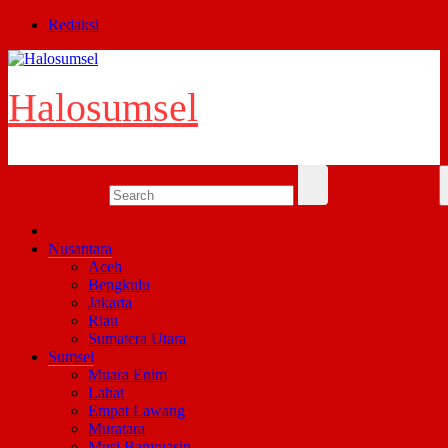
Skip
Redaksi
to
content
Halosumsel
Nusantara
Aceh
Bengkulu
Jakarta
Riau
Sumatera Utara
Sumsel
Muara Enim
Lahat
Empat Lawang
Muratara
Musi Banyuasin