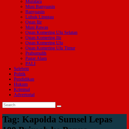
Muratara
Musi Banyuasin
Banyuasin
Lubuk Linggau
Ogan Ilir
Musi Rawas
Ogan Komering Ulu Selatan
Ogan Komering Ilir
Ogan Komering Ulu
Ogan Komering Ulu Timur
Prabumulih
Pagar Alam
PALI
Selebriti
Politik
Pendidikan
Hukum
Kriminal
Advertorial
Tag:
Kapolda Sumsel Lepas