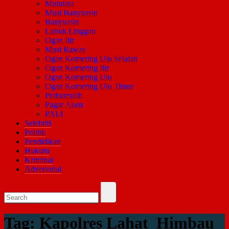
Muratara
Musi Banyuasin
Banyuasin
Lubuk Linggau
Ogan Ilir
Musi Rawas
Ogan Komering Ulu Selatan
Ogan Komering Ilir
Ogan Komering Ulu
Ogan Komering Ulu Timur
Prabumulih
Pagar Alam
PALI
Selebriti
Politik
Pendidikan
Hukum
Kriminal
Advertorial
Tag:
Kapolres Lahat Himbau