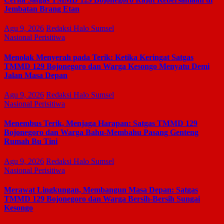
Jembatan Brang Etan
Agu 9, 2026
Redaksi Halo Sumsel
Nasional
Perisitiwa
Menolak Menyerah pada Terik: Ketika Keringat Satgas
TMMD 129 Bojonegoro dan Warga Kesongo Menyatu Demi
Jalan Masa Depan
Agu 9, 2026
Redaksi Halo Sumsel
Nasional
Perisitiwa
Menembus Terik, Menjaga Harapan: Satgas TMMD 129
Bojonegoro dan Warga Bahu-Membahu Pasang Genteng
Rumah Bu Tini
Agu 9, 2026
Redaksi Halo Sumsel
Nasional
Perisitiwa
Merawat Lingkungan, Membangun Masa Depan: Satgas
TMMD 129 Bojonegoro dan Warga Bersih-Bersih Sungai
Kesongo