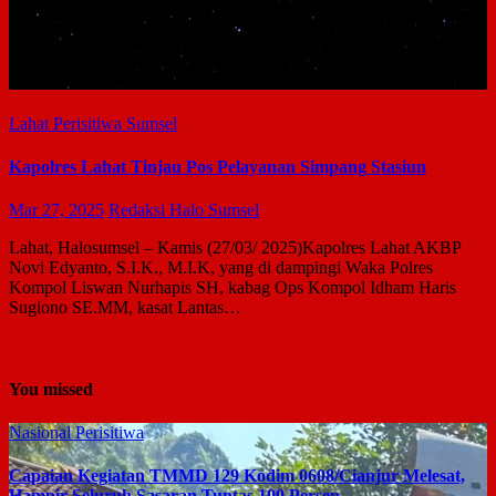
Pos Pelayanan Simpang
Stasiun
Lahat
Perisitiwa
Sumsel
Kapolres Lahat Tinjau Pos Pelayanan Simpang Stasiun
Mar 27, 2025
Redaksi Halo Sumsel
Lahat, Halosumsel – Kamis (27/03/ 2025)Kapolres Lahat AKBP
Novi Edyanto, S.I.K., M.I.K, yang di dampingi Waka Polres
Kompol Liswan Nurhapis SH, kabag Ops Kompol Idham Haris
Sugiono SE.MM, kasat Lantas…
You missed
Nasional
Perisitiwa
Capaian Kegiatan TMMD 129 Kodim 0608/Cianjur Melesat,
Hampir Seluruh Sasaran Tuntas 100 Persen