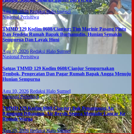
Agu 10, 2026
Redaksi Halo Sumsel
Nasional
Perisitiwa
TMMD 129 Kodim 0608/Cianjur: Tim Marinir Pasang Pintu
Dan Jendela Rumah Bapak Burhanudin, Hunian Semakin
Sempurna Dan Layak Huni
Agu 10, 2026
Redaksi Halo Sumsel
Nasional
Perisitiwa
Satgas TMMD 129 Kodim 0608/Cianjur Sempurnakan
Tembok, Pengecatan Dan Pagar Rumah Bapak Angga Menuju
Hunian Sempurna
Agu 10, 2026
Redaksi Halo Sumsel
Nasional
Perisitiwa
TMMD 129 Kodim 0608/Cianjur: Bak Penampung Air
Rampung Dibangun, Air Bersih Segera Mengalir Lancar Ke
Rumah Warga
Agu 10, 2026
Redaksi Halo Sumsel