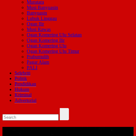
Muratara
Musi Banyuasin
Banyuasin
Lubuk Linggau
Ogan Ilir
Musi Rawas
Ogan Komering Ulu Selatan
Ogan Komering Ilir
Ogan Komering Ulu
Ogan Komering Ulu Timur
Prabumulih
Pagar Alam
PALI
Selebriti
Politik
Pendidikan
Hukum
Kriminal
Advertorial
Tag:
Kapolres Lahat Tinjau