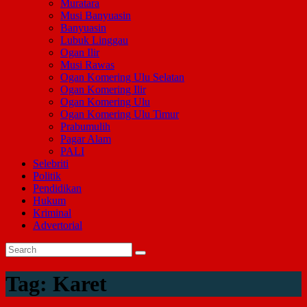
Muratara
Musi Banyuasin
Banyuasin
Lubuk Linggau
Ogan Ilir
Musi Rawas
Ogan Komering Ulu Selatan
Ogan Komering Ilir
Ogan Komering Ulu
Ogan Komering Ulu Timur
Prabumulih
Pagar Alam
PALI
Selebriti
Politik
Pendidikan
Hukum
Kriminal
Advertorial
Tag:
Karet