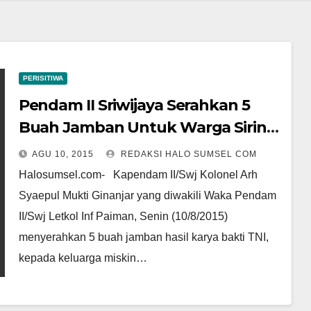
PERISITIWA
Pendam II Sriwijaya Serahkan 5
Buah Jamban Untuk Warga Siring
Agung Palembang
AGU 10, 2015
REDAKSI HALO SUMSEL COM
Halosumsel.com- Kapendam II/Swj Kolonel Arh
Syaepul Mukti Ginanjar yang diwakili Waka Pendam
II/Swj Letkol Inf Paiman, Senin (10/8/2015)
menyerahkan 5 buah jamban hasil karya bakti TNI,
kepada keluarga miskin…