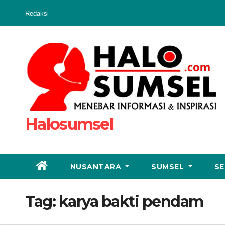
Skip
Redaksi
to
content
Halosumsel
NUSANTARA
SUMSEL
SE
Tag:
karya bakti pendam