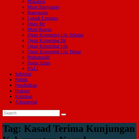
Muratara
Musi Banyuasin
Banyuasin
Lubuk Linggau
Ogan Ilir
Musi Rawas
Ogan Komering Ulu Selatan
Ogan Komering Ilir
Ogan Komering Ulu
Ogan Komering Ulu Timur
Prabumulih
Pagar Alam
PALI
Selebriti
Politik
Pendidikan
Hukum
Kriminal
Advertorial
Tag:
Kasad Terima Kunjungan