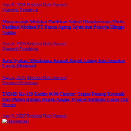
Agu 6, 2026
Redaksi Halo Sumsel
Nasional
Perisitiwa
Musyawarah Mufakat Hadirkan Solusi: Disnakertrans Muba
Fasilitasi Mediasi PT Panca Agung Sejati dan Pekerja Hingga
Tuntas
Agu 6, 2026
Redaksi Halo Sumsel
Nasional
Perisitiwa
Rasa Syukur Mendalam: Rumah Bapak Gilang Kini Semakin
Layak Ditempati
Agu 6, 2026
Redaksi Halo Sumsel
Nasional
Perisitiwa
TMMD Ke-129 Kodim 0608/Cianjur: Satgas Pasang Keramik
Dan Plafon Rumah Bapak Angga, Progres Rutilahu Capai 78,6
Persen
Agu 6, 2026
Redaksi Halo Sumsel