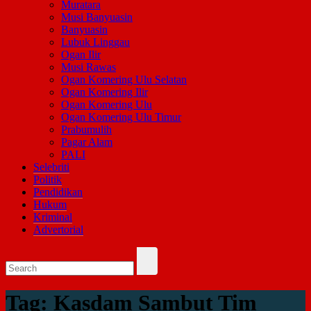
Muratara
Musi Banyuasin
Banyuasin
Lubuk Linggau
Ogan Ilir
Musi Rawas
Ogan Komering Ulu Selatan
Ogan Komering Ilir
Ogan Komering Ulu
Ogan Komering Ulu Timur
Prabumulih
Pagar Alam
PALI
Selebriti
Politik
Pendidikan
Hukum
Kriminal
Advertorial
Tag:
Kasdam Sambut Tim