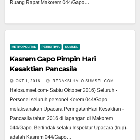
Ruang Rapat Makorem 044/Gapo…
METROPOLITAN
PERISITIWA
SUMSEL
Kasrem Gapo Pimpin Hari
Kesaktian Pancasila
OKT 1, 2016
REDAKSI HALO SUMSEL COM
Halosumsel.com- Sabtu­ ­Oktober­ ­2016)­ ­Seluruh­ ­
Personel­ ­seluruh personel Korem 044/Gapo
melaksan­akan ­Upacara­ PeringatanHari­ ­Kesaktian­ ­
Pancasila­ ­tahun­ ­2016 di­ ­lapangan­ ­di Makorem
044/Gapo.­ B­ertindak­ ­selaku Inspektur­ ­Upacara­ ­(Irup)­
adalah­ ­Kasrem 044/Gapo…