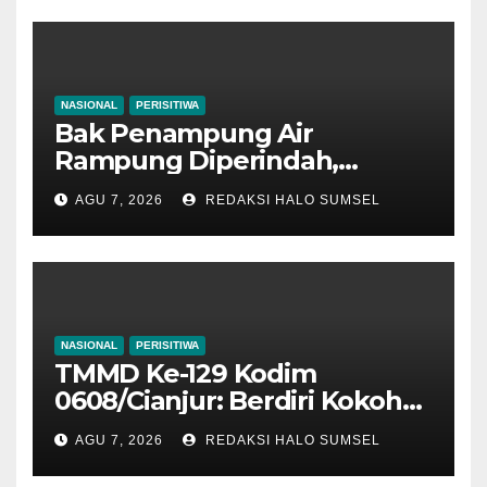
Mulai Dinikmati Warga
NASIONAL
PERISITIWA
Bak Penampung Air
Rampung Diperindah,
Progres Pipanisasi TMMD Ke-
AGU 7, 2026
REDAKSI HALO SUMSEL
129 Kodim 0608/Cianjur
Mencapai 98 Persen
NASIONAL
PERISITIWA
TMMD Ke-129 Kodim
0608/Cianjur: Berdiri Kokoh
Penuh Harapan, Rumah
AGU 7, 2026
REDAKSI HALO SUMSEL
Bapak Gilang Gumilar
Semakin Sempurna