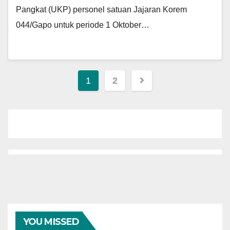
Pangkat (UKP) personel satuan Jajaran Korem
044/Gapo untuk periode 1 Oktober…
Paginasi
1
2
pos
YOU MISSED