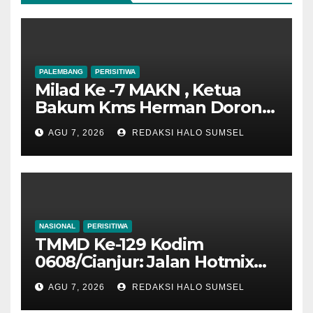
PALEMBANG
PERISITIWA
Milad Ke -7 MAKN , Ketua
Bakum Kms Herman Dorong
Penguatan Kedudukan
AGU 7, 2026
REDAKSI HALO SUMSEL
Hukum dan Verifikasi
Nasional Kerajaan Adat
NASIONAL
PERISITIWA
TMMD Ke-129 Kodim
0608/Cianjur: Jalan Hotmix
Kampung RT 07/03 Tuntas
AGU 7, 2026
REDAKSI HALO SUMSEL
100 Persen, Manfaat Nyata