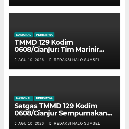
Tuntas 100 Persen
NASIONAL
PERISITIWA
TMMD 129 Kodim
0608/Cianjur: Tim Marinir
Pasang Pintu Dan Jendela
AGU 10, 2026
REDAKSI HALO SUMSEL
Rumah Bapak Burhanudin,
Hunian Semakin Sempurna
Dan Layak Huni
NASIONAL
PERISITIWA
Satgas TMMD 129 Kodim
0608/Cianjur Sempurnakan
Tembok, Pengecatan Dan
AGU 10, 2026
REDAKSI HALO SUMSEL
Pagar Rumah Bapak Angga