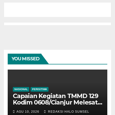
YOU MISSED
NASIONAL
PERISITIWA
Capaian Kegiatan TMMD 129
Kodim 0608/Cianjur Melesat,
Hampir Seluruh Sasaran
AGU 10, 2026
REDAKSI HALO SUMSEL