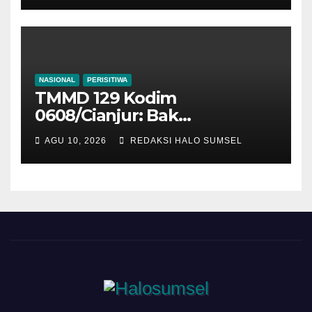
Menuju Hunian Sempurna
NASIONAL
PERISITIWA
TMMD 129 Kodim
0608/Cianjur: Bak
Penampung Air Rampung
AGU 10, 2026
REDAKSI HALO SUMSEL
Dibangun, Air Bersih Segera
Mengalir Lancar Ke Rumah
Warga