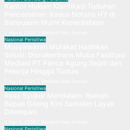
Kantor Hukum Klarifikasi Tuduhan
Pencemaran: Kasus Notaris HY di
Banyuasin Murni Keperdataan
Agu 6, 2026
Redaksi Halo Sumsel
Nasional
Perisitiwa
Musyawarah Mufakat Hadirkan
Solusi: Disnakertrans Muba Fasilitasi
Mediasi PT Panca Agung Sejati dan
Pekerja Hingga Tuntas
Agu 6, 2026
Redaksi Halo Sumsel
Nasional
Perisitiwa
Rasa Syukur Mendalam: Rumah
Bapak Gilang Kini Semakin Layak
Ditempati
Agu 6, 2026
Redaksi Halo Sumsel
Nasional
Perisitiwa