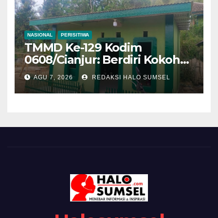
NASIONAL
PERISITIWA
TMMD Ke-129 Kodim
0608/Cianjur: Berdiri Kokoh
Penuh Harapan, Rumah
AGU 7, 2026
REDAKSI HALO SUMSEL
Bapak Gilang Gumilar
Semakin Sempurna