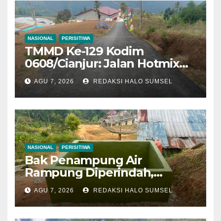
NASIONAL
PERISITIWA
TMMD Ke-129 Kodim
0608/Cianjur: Jalan Hotmix
Kampung RT 07/03 Tuntas
AGU 7, 2026
REDAKSI HALO SUMSEL
100 Persen, Manfaat Nyata
Mulai Dinikmati Warga
NASIONAL
PERISITIWA
Bak Penampung Air
Rampung Diperindah,
Progres Pipanisasi TMMD Ke-
AGU 7, 2026
REDAKSI HALO SUMSEL
129 Kodim 0608/Cianjur
Mencapai 98 Persen