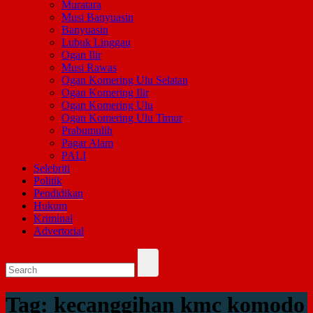
Muratara
Musi Banyuasin
Banyuasin
Lubuk Linggau
Ogan Ilir
Musi Rawas
Ogan Komering Ulu Selatan
Ogan Komering Ilir
Ogan Komering Ulu
Ogan Komering Ulu Timur
Prabumulih
Pagar Alam
PALI
Selebriti
Politik
Pendidikan
Hukum
Kriminal
Advertorial
Tag:
kecanggihan kmc komodo