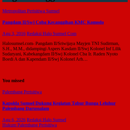
Metropolitan
Perisitiwa
Sumsel
Pangdam II/Swj Coba Kecanggihan KMC Komodo
Agu 3, 2016
Redaksi Halo Sumsel Com
Halosumsel.com- Pangdam II/Sriwijaya Mayjen TNI Sudirman­,
S.H., M.M., didampingi Aspers Kasdam I­I/Swj Kolonel Inf Lilik
Sudaryani, Kabek­angdam II/Swj Kolonel Cba Ir. Raden Nyot­o
Boedi A dan Kapendam II/Swj Kolonel Ar­h…
You missed
Palembang
Perisitiwa
Kapolda Sumsel Dukung Kegiatan Tabur Bunga Leluhur
Palembang Darussalam
Agu 6, 2026
Redaksi Halo Sumsel
Hukum
Palembang
Perisitiwa