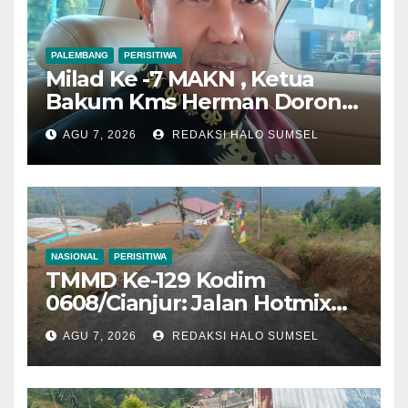
PALEMBANG
PERISITIWA
Milad Ke -7 MAKN , Ketua
Bakum Kms Herman Dorong
Penguatan Kedudukan
AGU 7, 2026
REDAKSI HALO SUMSEL
Hukum dan Verifikasi
Nasional Kerajaan Adat
NASIONAL
PERISITIWA
TMMD Ke-129 Kodim
0608/Cianjur: Jalan Hotmix
Kampung RT 07/03 Tuntas
AGU 7, 2026
REDAKSI HALO SUMSEL
100 Persen, Manfaat Nyata
Mulai Dinikmati Warga