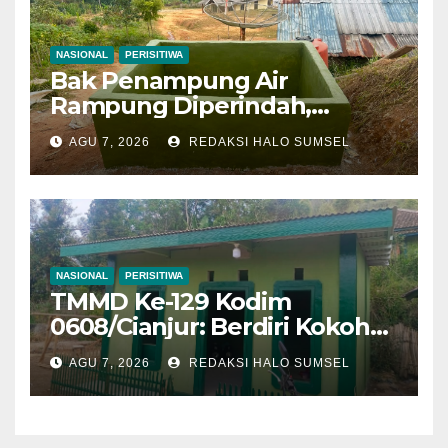
NASIONAL
PERISITIWA
Bak Penampung Air
Rampung Diperindah,
Progres Pipanisasi TMMD Ke-
AGU 7, 2026
REDAKSI HALO SUMSEL
129 Kodim 0608/Cianjur
Mencapai 98 Persen
NASIONAL
PERISITIWA
TMMD Ke-129 Kodim
0608/Cianjur: Berdiri Kokoh
Penuh Harapan, Rumah
AGU 7, 2026
REDAKSI HALO SUMSEL
Bapak Gilang Gumilar
Semakin Sempurna