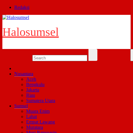
Skip
Redaksi
to
content
Halosumsel
Nusantara
Aceh
Bengkulu
Jakarta
Riau
Sumatera Utara
Sumsel
Muara Enim
Lahat
Empat Lawang
Muratara
Musi Banyuasin