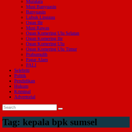
Muratara
Musi Banyuasin
Banyuasin
Lubuk Linggau
Ogan Ilir
Musi Rawas
Ogan Komering Ulu Selatan
Ogan Komering Ilir
Ogan Komering Ulu
Ogan Komering Ulu Timur
Prabumulih
Pagar Alam
PALI
Selebriti
Politik
Pendidikan
Hukum
Kriminal
Advertorial
Tag:
kepala bpk sumsel