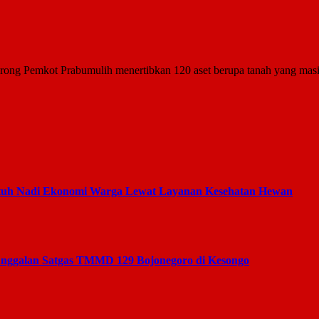
mkot Prabumulih menertibkan 120 aset berupa tanah yang masih belu
tuh Nadi Ekonomi Warga Lewat Layanan Kesehatan Hewan
unggalan Satgas TMMD 129 Bojonegoro di Kesongo