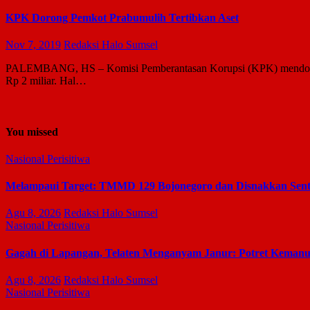
KPK Dorong Pemkot Prabumulih Tertibkan Aset
Nov 7, 2019
Redaksi Halo Sumsel
PALEMBANG, HS – Komisi Pemberantasan Korupsi (KPK) mendorong Pe
Rp 2 miliar. Hal…
You missed
Nasional
Perisitiwa
Melampaui Target: TMMD 129 Bojonegoro dan Disnakkan Sen
Agu 8, 2026
Redaksi Halo Sumsel
Nasional
Perisitiwa
Gagah di Lapangan, Telaten Menganyam Janur: Potret Keman
Agu 8, 2026
Redaksi Halo Sumsel
Nasional
Perisitiwa