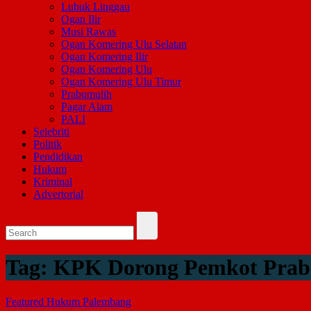
Lubuk Linggau
Ogan Ilir
Musi Rawas
Ogan Komering Ulu Selatan
Ogan Komering Ilir
Ogan Komering Ulu
Ogan Komering Ulu Timur
Prabumulih
Pagar Alam
PALI
Selebriti
Politik
Pendidikan
Hukum
Kriminal
Advertorial
Tag:
KPK Dorong Pemkot Prabu
Featured
Hukum
Palembang