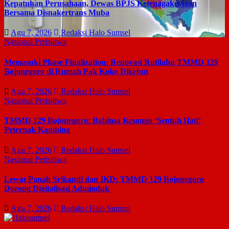
Kepatuhan Perusahaan, Dewas BPJS Ketenagakerjaan
Bersama Disnakertrans Muba
Agu 7, 2026
Redaksi Halo Sumsel
Nasional
Perisitiwa
Memasuki Phase Finalization: Renovasi Rutilahu TMMD 129
Bojonegoro di Rumah Pak Koko Dikebut
Agu 7, 2026
Redaksi Halo Sumsel
Nasional
Perisitiwa
TMMD 129 Bojonegoro: Babinsa Kesongo ‘Sentuh Hati’
Peternak Kambing
Agu 7, 2026
Redaksi Halo Sumsel
Nasional
Perisitiwa
Lewat Panah Srikandi dan IKD: TMMD 129 Bojonegoro
Dorong Digitalisasi Adminduk
Agu 7, 2026
Redaksi Halo Sumsel