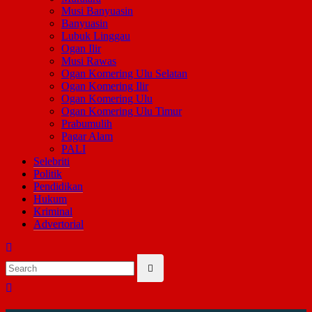
Musi Banyuasin
Banyuasin
Lubuk Linggau
Ogan Ilir
Musi Rawas
Ogan Komering Ulu Selatan
Ogan Komering Ilir
Ogan Komering Ulu
Ogan Komering Ulu Timur
Prabumulih
Pagar Alam
PALI
Selebriti
Politik
Pendidikan
Hukum
Kriminal
Advertorial