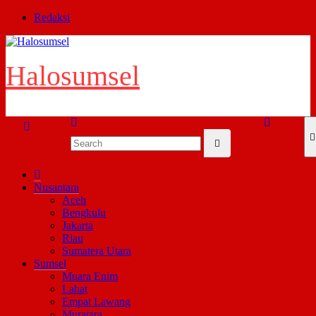
Skip
Redaksi
to
content
Halosumsel
Nusantara
Aceh
Bengkulu
Jakarta
Riau
Sumatera Utara
Sumsel
Muara Enim
Lahat
Empat Lawang
Muratara