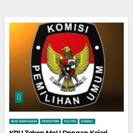
MUSI BANYUASIN
PERISITIWA
POLITIK
SUMSEL
KPU Teken MoU Dengan Kejari