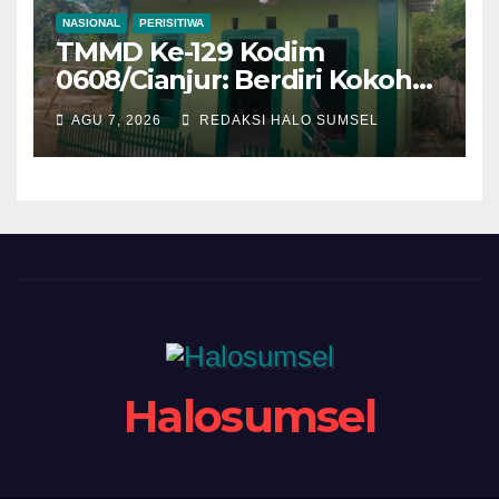
NASIONAL
PERISITIWA
TMMD Ke-129 Kodim
0608/Cianjur: Berdiri Kokoh
Penuh Harapan, Rumah
AGU 7, 2026
REDAKSI HALO SUMSEL
Bapak Gilang Gumilar
Semakin Sempurna
Halosumsel