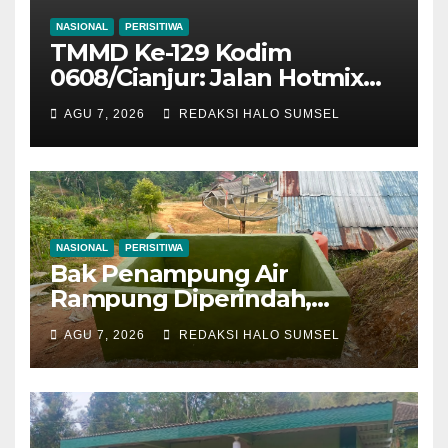
NASIONAL
PERISITIWA
TMMD Ke-129 Kodim
0608/Cianjur: Jalan Hotmix
Kampung RT 07/03 Tuntas
AGU 7, 2026
REDAKSI HALO SUMSEL
100 Persen, Manfaat Nyata
Mulai Dinikmati Warga
NASIONAL
PERISITIWA
Bak Penampung Air
Rampung Diperindah,
Progres Pipanisasi TMMD Ke-
AGU 7, 2026
REDAKSI HALO SUMSEL
129 Kodim 0608/Cianjur
Mencapai 98 Persen