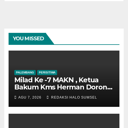
YOU MISSED
PALEMBANG
PERISITIWA
Milad Ke -7 MAKN , Ketua
Bakum Kms Herman Dorong
Penguatan Kedudukan
AGU 7, 2026
REDAKSI HALO SUMSEL
Hukum dan Verifikasi
Nasional Kerajaan Adat