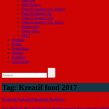
Ogan Ilir
Musi Rawas
Ogan Komering Ulu Selatan
Ogan Komering Ilir
Ogan Komering Ulu
Ogan Komering Ulu Timur
Prabumulih
Pagar Alam
PALI
Selebriti
Politik
Pendidikan
Hukum
Kriminal
Advertorial
Tag:
Kreatif food 2017
Ekonomi
Featured
Palembang
Perisitiwa
Kreatif food 2017,Tingkatkan Pembangunan Ekonomi Kreatif S