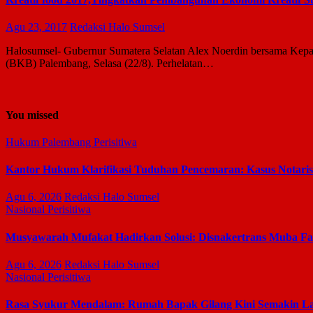
Agu 23, 2017
Redaksi Halo Sumsel
Halosumsel- Gubernur Sumatera Selatan Alex Noerdin bersama Kepa
(BKB) Palembang, Selasa (22/8). Perhelatan…
You missed
Hukum
Palembang
Perisitiwa
Kantor Hukum Klarifikasi Tuduhan Pencemaran: Kasus Notari
Agu 6, 2026
Redaksi Halo Sumsel
Nasional
Perisitiwa
Musyawarah Mufakat Hadirkan Solusi: Disnakertrans Muba Fasi
Agu 6, 2026
Redaksi Halo Sumsel
Nasional
Perisitiwa
Rasa Syukur Mendalam: Rumah Bapak Gilang Kini Semakin La