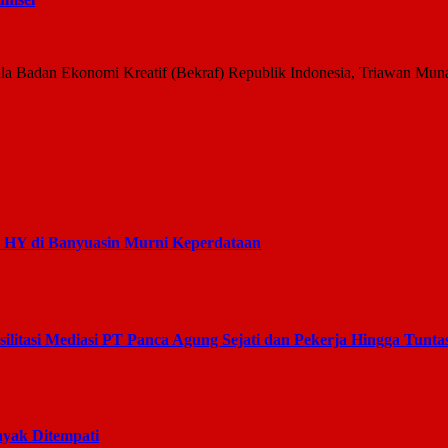
la Badan Ekonomi Kreatif (Bekraf) Republik Indonesia, Triawan Mun
s HY di Banyuasin Murni Keperdataan
litasi Mediasi PT Panca Agung Sejati dan Pekerja Hingga Tunta
yak Ditempati