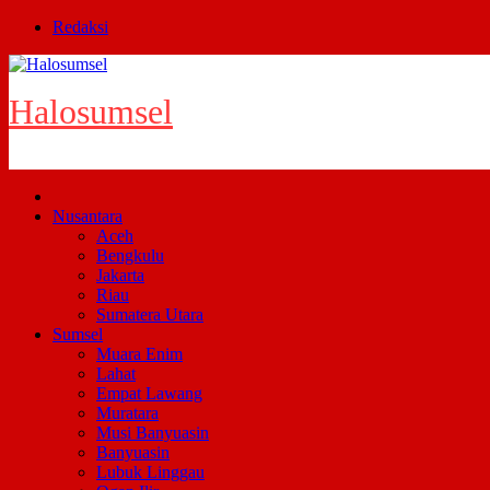
Skip
Redaksi
to
content
Halosumsel
Nusantara
Aceh
Bengkulu
Jakarta
Riau
Sumatera Utara
Sumsel
Muara Enim
Lahat
Empat Lawang
Muratara
Musi Banyuasin
Banyuasin
Lubuk Linggau