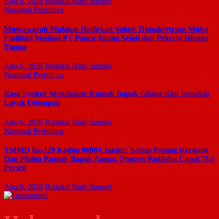
Agu 6, 2026
Redaksi Halo Sumsel
Nasional
Perisitiwa
Musyawarah Mufakat Hadirkan Solusi: Disnakertrans Muba
Fasilitasi Mediasi PT Panca Agung Sejati dan Pekerja Hingga
Tuntas
Agu 6, 2026
Redaksi Halo Sumsel
Nasional
Perisitiwa
Rasa Syukur Mendalam: Rumah Bapak Gilang Kini Semakin
Layak Ditempati
Agu 6, 2026
Redaksi Halo Sumsel
Nasional
Perisitiwa
TMMD Ke-129 Kodim 0608/Cianjur: Satgas Pasang Keramik
Dan Plafon Rumah Bapak Angga, Progres Rutilahu Capai 78,6
Persen
Agu 6, 2026
Redaksi Halo Sumsel