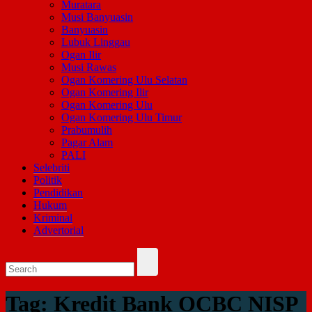
Muratara
Musi Banyuasin
Banyuasin
Lubuk Linggau
Ogan Ilir
Musi Rawas
Ogan Komering Ulu Selatan
Ogan Komering Ilir
Ogan Komering Ulu
Ogan Komering Ulu Timur
Prabumulih
Pagar Alam
PALI
Selebriti
Politik
Pendidikan
Hukum
Kriminal
Advertorial
Tag:
Kredit Bank OCBC NISP