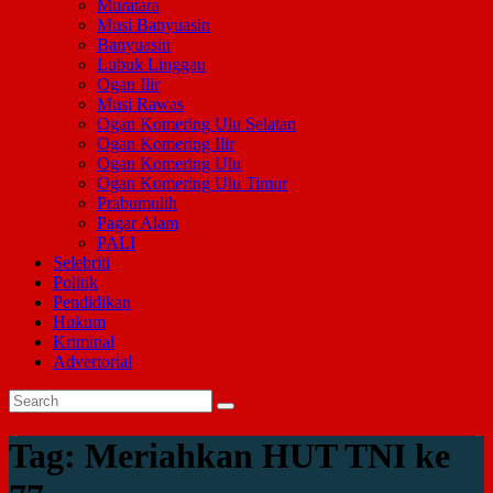
Muratara
Musi Banyuasin
Banyuasin
Lubuk Linggau
Ogan Ilir
Musi Rawas
Ogan Komering Ulu Selatan
Ogan Komering Ilir
Ogan Komering Ulu
Ogan Komering Ulu Timur
Prabumulih
Pagar Alam
PALI
Selebriti
Politik
Pendidikan
Hukum
Kriminal
Advertorial
Tag:
Meriahkan HUT TNI ke