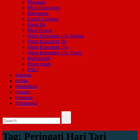
Muratara
Musi Banyuasin
Banyuasin
Lubuk Linggau
Ogan Ilir
Musi Rawas
Ogan Komering Ulu Selatan
Ogan Komering Ilir
Ogan Komering Ulu
Ogan Komering Ulu Timur
Prabumulih
Pagar Alam
PALI
Selebriti
Politik
Pendidikan
Hukum
Kriminal
Advertorial
Tag:
Peringati Hari Tari