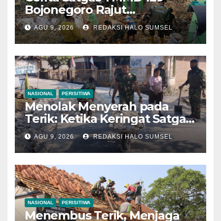
Bojonegoro Rajut
Kebersamaan di Jembatan
AGU 9, 2026
REDAKSI HALO SUMSEL
Brang Etan
NASIONAL
PERISITIWA
Menolak Menyerah pada
Terik: Ketika Keringat Satgas
TMMD 129 Bojonegoro dan
AGU 9, 2026
REDAKSI HALO SUMSEL
Warga Kesongo Menyatu
Demi Jalan Masa Depan
NASIONAL
PERISITIWA
Menembus Terik, Menjaga