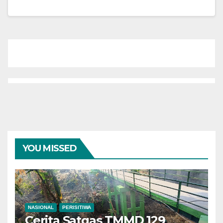
YOU MISSED
NASIONAL
PERISITIWA
Cerita Satgas TMMD 129