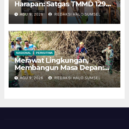
Harapan: Satgas TMMD 129
Bojonegoro dan Warga
AGU 9, 2026
REDAKSI HALO SUMSEL
Bahu-Membahu Pasang
Genteng Rumah Bu Tini
NASIONAL
PERISITIWA
Merawat Lingkungan,
Membangun Masa Depan:
Satgas TMMD 129
AGU 9, 2026
REDAKSI HALO SUMSEL
Bojonegoro dan Warga
Bersih-Bersih Sungai
Kesongo