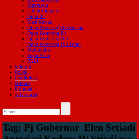
Banyuasin
Lubuk Linggau
Ogan Ilir
Musi Rawas
Ogan Komering Ulu Selatan
Ogan Komering Ilir
Ogan Komering Ulu
Ogan Komering Ulu Timur
Prabumulih
Pagar Alam
PALI
Selebriti
Politik
Pendidikan
Hukum
Kriminal
Advertorial
Tag:
Pj Gubernur Elen Setiadi
Apresiasi Kodam II/ Sriwijaya