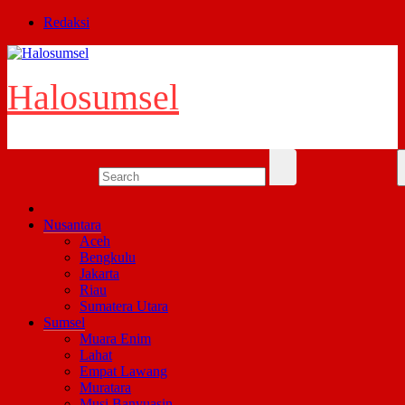
Skip
Redaksi
to
content
Halosumsel
Nusantara
Aceh
Bengkulu
Jakarta
Riau
Sumatera Utara
Sumsel
Muara Enim
Lahat
Empat Lawang
Muratara
Musi Banyuasin