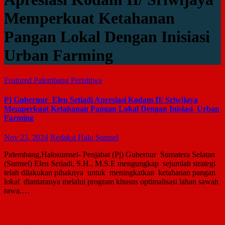
Memperkuat Ketahanan
Pangan Lokal Dengan Inisiasi
Urban Farming
Featured
Palembang
Perisitiwa
Pj Gubernur Elen Setiadi Apresiasi Kodam II/ Sriwijaya
Memperkuat Ketahanan Pangan Lokal Dengan Inisiasi Urban
Farming
Nov 23, 2024
Redaksi Halo Sumsel
Palembang,Halosumsel- Penjabat (Pj) Gubernur Sumatera Selatan
(Sumsel) Elen Setiadi, S.H., M.S.E mengungkap sejumlah strategi
telah dilakukan pihaknya untuk meningkatkan ketahanan pangan
lokal diantaranya melalui program khusus optimalisasi lahan sawah
rawa.…