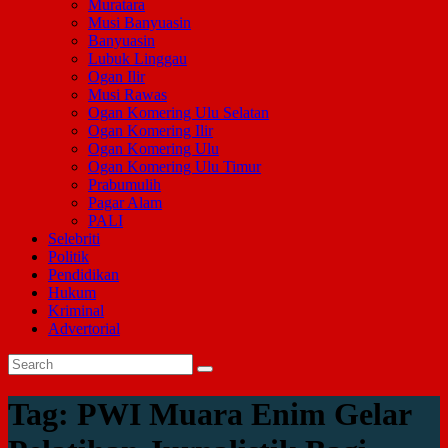
Muratara
Musi Banyuasin
Banyuasin
Lubuk Linggau
Ogan Ilir
Musi Rawas
Ogan Komering Ulu Selatan
Ogan Komering Ilir
Ogan Komering Ulu
Ogan Komering Ulu Timur
Prabumulih
Pagar Alam
PALI
Selebriti
Politik
Pendidikan
Hukum
Kriminal
Advertorial
Tag:
PWI Muara Enim Gelar