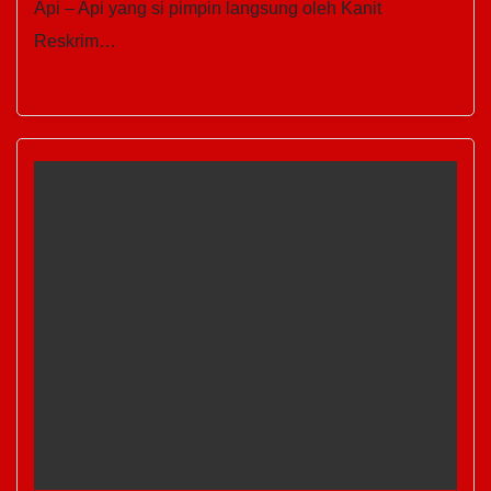
Api – Api yang si pimpin langsung oleh Kanit
Reskrim…