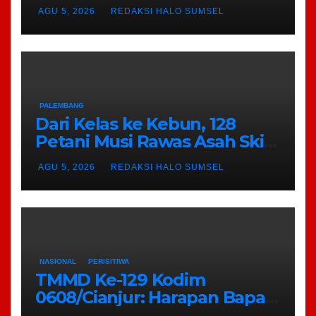
Punya Kewenangan Simpan
AGU 5, 2026
REDAKSI HALO SUMSEL
dan Jual SHM
PALEMBANG
Dari Kelas ke Kebun, 128
Petani Musi Rawas Asah Skill
Sawit Modern di Palembang
AGU 5, 2026
REDAKSI HALO SUMSEL
NASIONAL
PERISITIWA
TMMD Ke-129 Kodim
0608/Cianjur: Harapan Bapak
Entis Sutisna Semakin Nyata,