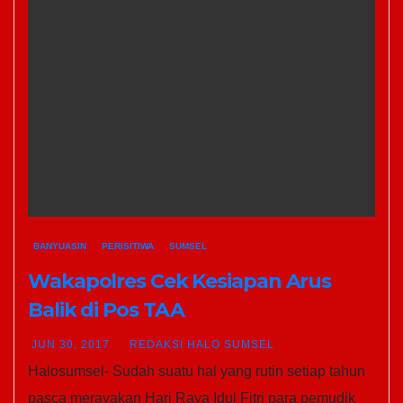
BANYUASIN
PERISITIWA
SUMSEL
Wakapolres Cek Kesiapan Arus
Balik di Pos TAA
JUN 30, 2017
REDAKSI HALO SUMSEL
Halosumsel- Sudah suatu hal yang rutin setiap tahun
pasca merayakan Hari Raya Idul Fitri para pemudik