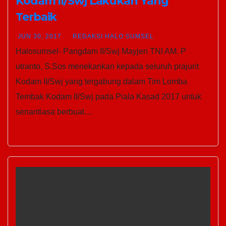
Kodam II/Swj Lakukan Yang
Terbaik
JUN 30, 2017
REDAKSI HALO SUMSEL
Halosumsel- Pangdam II/Swj Mayjen TNI AM. P
utranto, S.Sos menekankan kepada seluruh prajurit
Kodam II/Swj yang tergabung dalam Tim Lomba
Tembak Kodam II/Swj pada Piala Kasad 2017 untuk
senantiasa berbuat…