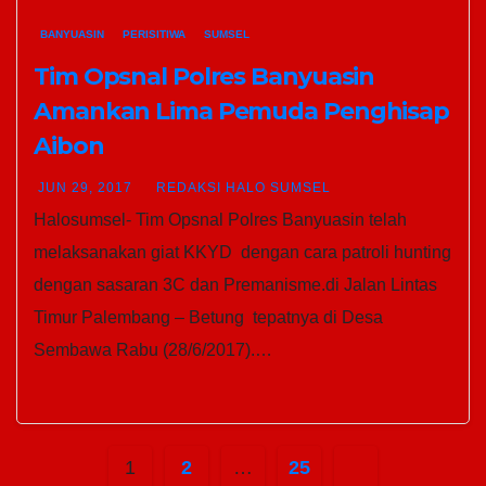
BANYUASIN
PERISITIWA
SUMSEL
Tim Opsnal Polres Banyuasin
Amankan Lima Pemuda Penghisap
Aibon
JUN 29, 2017
REDAKSI HALO SUMSEL
Halosumsel- Tim Opsnal Polres Banyuasin telah
melaksanakan giat KKYD dengan cara patroli hunting
dengan sasaran 3C dan Premanisme.di Jalan Lintas
Timur Palembang – Betung tepatnya di Desa
Sembawa Rabu (28/6/2017).…
Paginasi
1
2
…
25