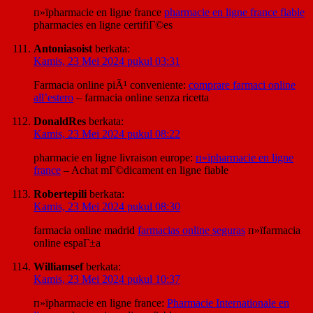
п»їpharmacie en ligne france
pharmacie en ligne france fiable
pharmacies en ligne certifiГ©es
Antoniasoist
berkata:
Kamis, 23 Mei 2024 pukul 03:31
Farmacia online piÃ¹ conveniente:
comprare farmaci online
all’estero
– farmacia online senza ricetta
DonaldRes
berkata:
Kamis, 23 Mei 2024 pukul 08:22
pharmacie en ligne livraison europe:
п»їpharmacie en ligne
france
– Achat mГ©dicament en ligne fiable
Robertepili
berkata:
Kamis, 23 Mei 2024 pukul 08:30
farmacia online madrid
farmacias online seguras
п»їfarmacia
online espaГ±a
Williamsef
berkata:
Kamis, 23 Mei 2024 pukul 10:37
п»їpharmacie en ligne france:
Pharmacie Internationale en