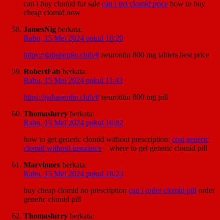
can i buy clomid for sale
can i get clomid price
how to buy
cheap clomid now
JamesNig
berkata:
Rabu, 15 Mei 2024 pukul 10:20
https://gabapentin.club/#
neurontin 800 mg tablets best price
RobertFab
berkata:
Rabu, 15 Mei 2024 pukul 11:43
https://gabapentin.club/#
neurontin 800 mg pill
Thomaslurry
berkata:
Rabu, 15 Mei 2024 pukul 16:02
how to get generic clomid without prescription:
cost generic
clomid without insurance
– where to get generic clomid pill
Marvinnex
berkata:
Rabu, 15 Mei 2024 pukul 18:23
buy cheap clomid no prescription
can i order clomid pill
order
generic clomid pill
Thomaslurry
berkata: