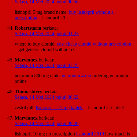
Selasa, 14 Mei 2024 pukul 00:56
lisinopril 5 mg brand name:
buy lisinopril without a
prescription
– lisinopril 20
Robertstarm
berkata:
Selasa, 14 Mei 2024 pukul 01:23
where to buy clomid:
cost cheap clomid without prescription
– get generic clomid without rx
Marvinnex
berkata:
Selasa, 14 Mei 2024 pukul 03:25
neurontin 800 mg tablet
neurontin 4 mg
ordering neurontin
online
Thomaslurry
berkata:
Selasa, 14 Mei 2024 pukul 08:22
zestril pill:
lisinopril 12.5 mg tablets
– lisinopril 2.5 tablet
Marvinnex
berkata:
Selasa, 14 Mei 2024 pukul 09:39
lisinopril 10 mg no prescription
lisinopril 2019
how much is