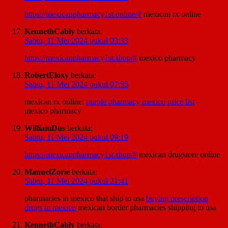
https://mexicanpharmacy1st.online/#
mexican rx online
KennethCably
berkata:
Sabtu, 11 Mei 2024 pukul 03:33
https://mexicanpharmacy1st.shop/#
mexico pharmacy
RobertEloxy
berkata:
Sabtu, 11 Mei 2024 pukul 07:55
mexican rx online:
purple pharmacy mexico price list
–
mexico pharmacy
WilliamDus
berkata:
Sabtu, 11 Mei 2024 pukul 09:19
https://mexicanpharmacy1st.shop/#
mexican drugstore online
ManuelZorie
berkata:
Sabtu, 11 Mei 2024 pukul 21:41
pharmacies in mexico that ship to usa
buying prescription
drugs in mexico
mexican border pharmacies shipping to usa
KennethCably
berkata: