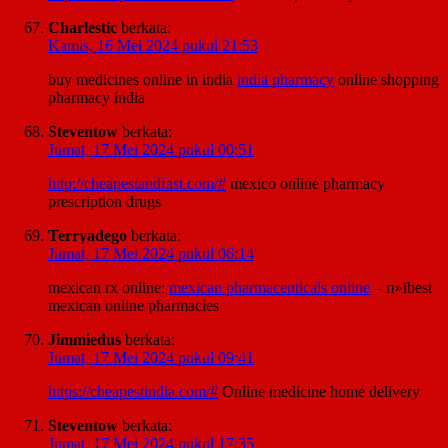
Charlestic
berkata:
Kamis, 16 Mei 2024 pukul 21:53
buy medicines online in india
india pharmacy
online shopping
pharmacy india
Steventow
berkata:
Jumat, 17 Mei 2024 pukul 00:51
http://cheapestandfast.com/#
mexico online pharmacy
prescription drugs
Terryadego
berkata:
Jumat, 17 Mei 2024 pukul 06:14
mexican rx online:
mexican pharmaceuticals online
– п»їbest
mexican online pharmacies
Jimmiedus
berkata:
Jumat, 17 Mei 2024 pukul 09:41
https://cheapestindia.com/#
Online medicine home delivery
Steventow
berkata:
Jumat, 17 Mei 2024 pukul 17:35