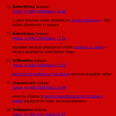
RobertEloxy
berkata:
Jumat, 10 Mei 2024 pukul 16:48
ï»¿best mexican online pharmacies:
mexico pharmacy
– best
online pharmacies in mexico
RobertEloxy
berkata:
Jumat, 10 Mei 2024 pukul 17:22
reputable mexican pharmacies online:
mexican rx online
–
mexico pharmacies prescription drugs
WilliamDus
berkata:
Jumat, 10 Mei 2024 pukul 18:53
https://mexicanpharmacy1st.shop/#
mexican drugstore online
ManuelZorie
berkata:
Jumat, 10 Mei 2024 pukul 22:08
mexican pharmacy
buying prescription drugs in mexico
online
buying from online mexican pharmacy
WilliamDus
berkata:
Sabtu, 11 Mei 2024 pukul 02:43