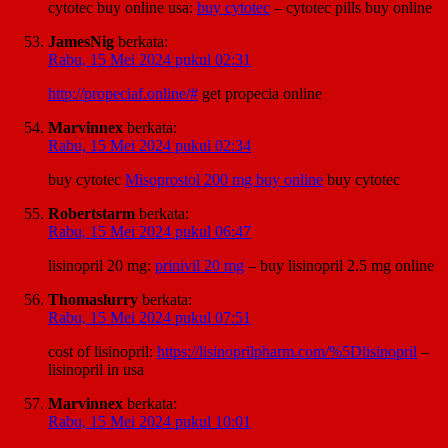
cytotec buy online usa:
buy cytotec
– cytotec pills buy online
JamesNig
berkata:
Rabu, 15 Mei 2024 pukul 02:31
http://propeciaf.online/#
get propecia online
Marvinnex
berkata:
Rabu, 15 Mei 2024 pukul 02:34
buy cytotec
Misoprostol 200 mg buy online
buy cytotec
Robertstarm
berkata:
Rabu, 15 Mei 2024 pukul 06:47
lisinopril 20 mg:
prinivil 20 mg
– buy lisinopril 2.5 mg online
Thomaslurry
berkata:
Rabu, 15 Mei 2024 pukul 07:51
cost of lisinopril:
https://lisinoprilpharm.com/%5Dlisinopril
–
lisinopril in usa
Marvinnex
berkata:
Rabu, 15 Mei 2024 pukul 10:01