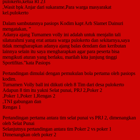
pulokerto,ketua Rt 23
,Wasit bpk Anjar dari sukarame,Para warga masyarakat
kel.pulokerto
Dalam sambutannya pasiops Kodim kapt Arh Slamet Dainuri
mengatakan, ”
Adanya ajang Turnamen volly ini adalah untuk menjalin tali
silaturahmi yang erat antara warga pulokerto dan sekitarnya,saya
tidak mengharapkan adanya ajang balas dendam dan keributan
lainnya selain itu saya mengharapkan agar para peserta bisa
mengikuti aturan yang berlaku, marilah kita junjung tinggi
Sportifitas.”kata Pasiops
Pertandingan dimulai dengan pemukulan bola pertama oleh pasiops
kodim.
Turnamen Volly ball ini diikuti oleh 8 Tim dari desa pulokerto
Adapun 8 tim itu yakni Selat punai, PRJ 2,Poker 2
,Poker 1,Poker 1,Rengas 2
,TNI gabungan dan
Rengas 1
Pertandingan pertama antara tim selat punai vs PRJ 2, dimenangkan
oleh Selat Punai
Selanjutnya pertandingan antara tim Poker 2 vs poker 1
Dimenangkan oleh poker 2