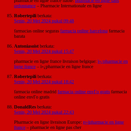
pharmacie en ligne france fiable:
pharmacie en ligne sans
ordonnance
– Pharmacie Internationale en ligne
Robertepili
berkata:
Senin, 20 Mei 2024 pukul 09:48
farmacias online seguras
farmacia online barcelona
farmacia
barata
Antoniasoist
berkata:
Senin, 20 Mei 2024 pukul 15:47
pharmacie en ligne france livraison belgique:
ï»¿pharmacie en
ligne france
– ï»¿pharmacie en ligne france
Robertepili
berkata:
Senin, 20 Mei 2024 pukul 18:42
farmacia online madrid
farmacia online envГ­o gratis
farmacia
online envГ­o gratis
DonaldRes
berkata:
Senin, 20 Mei 2024 pukul 22:43
Pharmacie en ligne livraison Europe:
п»їpharmacie en ligne
france
– pharmacie en ligne pas cher