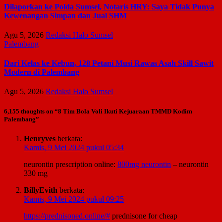
Dilaporkan ke Polda Sumsel, Notaris HRY: Saya Tidak Punya
Kewenangan Simpan dan Jual SHM
Agu 5, 2026
Redaksi Halo Sumsel
Palembang
Dari Kelas ke Kebun, 128 Petani Musi Rawas Asah Skill Sawit
Modern di Palembang
Agu 5, 2026
Redaksi Halo Sumsel
6,155 thoughts on “8 Tim Bola Voli Ikuti Kejuaraan TMMD Kodim
Palembang”
Henryves
berkata:
Kamis, 9 Mei 2024 pukul 05:34
neurontin prescription online:
800mg neurontin
– neurontin
330 mg
BillyEvith
berkata:
Kamis, 9 Mei 2024 pukul 09:25
https://prednisoned.online/#
prednisone for cheap