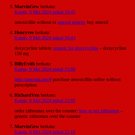
MarvinGew
berkata:
Kamis, 9 Mei 2024 pukul 10:45
amoxicillin without rx
amoxil generic
buy amoxil
Henryves
berkata:
Kamis, 9 Mei 2024 pukul 16:43
doxycycline tablets:
generic for doxycycline
– doxycycline
150 mg
BillyEvith
berkata:
Kamis, 9 Mei 2024 pukul 21:00
http://amoxila.pro/#
purchase amoxicillin online without
prescription
RichardVen
berkata:
Kamis, 9 Mei 2024 pukul 21:05
order zithromax over the counter:
how to get zithromax
–
generic zithromax over the counter
MarvinGew
berkata:
Kamis, 9 Mei 2024 pukul 21:18