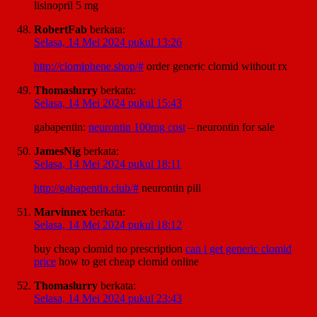
lisinopril 5 mg
RobertFab
berkata:
Selasa, 14 Mei 2024 pukul 13:26
http://clomiphene.shop/#
order generic clomid without rx
Thomaslurry
berkata:
Selasa, 14 Mei 2024 pukul 15:43
gabapentin:
neurontin 100mg cost
– neurontin for sale
JamesNig
berkata:
Selasa, 14 Mei 2024 pukul 18:11
http://gabapentin.club/#
neurontin pill
Marvinnex
berkata:
Selasa, 14 Mei 2024 pukul 18:12
buy cheap clomid no prescription
can i get generic clomid
price
how to get cheap clomid online
Thomaslurry
berkata:
Selasa, 14 Mei 2024 pukul 23:43