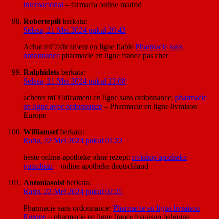
internacional
– farmacia online madrid
Robertepili
berkata:
Selasa, 21 Mei 2024 pukul 20:43
Achat mГ©dicament en ligne fiable
Pharmacie sans
ordonnance
pharmacie en ligne france pas cher
Ralphidets
berkata:
Selasa, 21 Mei 2024 pukul 23:08
acheter mГ©dicament en ligne sans ordonnance:
pharmacie
en ligne avec ordonnance
– Pharmacie en ligne livraison
Europe
Williamsef
berkata:
Rabu, 22 Mei 2024 pukul 01:22
beste online-apotheke ohne rezept:
п»їshop apotheke
gutschein
– online apotheke deutschland
Antoniasoist
berkata:
Rabu, 22 Mei 2024 pukul 02:25
Pharmacie sans ordonnance:
Pharmacie en ligne livraison
Europe
– pharmacie en ligne france livraison belgique