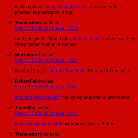
mexico pharmacy:
mexico pharmacy
– mexican online
pharmacies prescription drugs
Thomaslurry
berkata:
Senin, 13 Mei 2024 pukul 16:23
can i get generic clomid pills:
buying clomid
– where can i get
cheap clomid without insurance
Marvinnex
berkata:
Senin, 13 Mei 2024 pukul 19:27
lisinopril 2 mg
lisinopril 20mg online
lisinopril 40 mg tablet
RobertFab
berkata:
Senin, 13 Mei 2024 pukul 21:01
http://propeciaf.online/#
buy cheap propecia no prescription
JamesNig
berkata:
Senin, 13 Mei 2024 pukul 22:14
https://gabapentin.club/#
neurontin capsules 300mg
Thomaslurry
berkata: