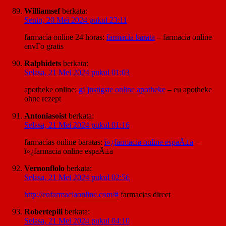
Williamsef
berkata:
Senin, 20 Mei 2024 pukul 23:11
farmacia online 24 horas:
farmacia barata
– farmacia online
envГ­o gratis
Ralphidets
berkata:
Selasa, 21 Mei 2024 pukul 01:03
apotheke online:
gГјnstigste online apotheke
– eu apotheke
ohne rezept
Antoniasoist
berkata:
Selasa, 21 Mei 2024 pukul 01:16
farmacias online baratas:
ï»¿farmacia online espaÃ±a
–
ï»¿farmacia online espaÃ±a
Vernonflolo
berkata:
Selasa, 21 Mei 2024 pukul 02:56
http://eufarmaciaonline.com/#
farmacias direct
Robertepili
berkata:
Selasa, 21 Mei 2024 pukul 04:10