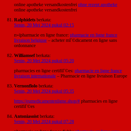
online apotheke versandkostenfrei
ohne rezept apotheke
online apotheke versandkostenfrei
Ralphidets
berkata:
Senin, 20 Mei 2024 pukul 02:15
п»їpharmacie en ligne france:
pharmacie en ligne france
livraison belgique
– acheter mГ©dicament en ligne sans
ordonnance
Williamsef
berkata:
Senin, 20 Mei 2024 pukul 05:20
pharmacies en ligne certifiГ©es:
pharmacie en ligne france
livraison internationale
– Pharmacie en ligne livraison Europe
Vernonflolo
berkata:
Senin, 20 Mei 2024 pukul 05:35
https://eumedicamentenligne.shop/#
pharmacies en ligne
certifiГ©es
Antoniasoist
berkata:
Senin, 20 Mei 2024 pukul 07:28