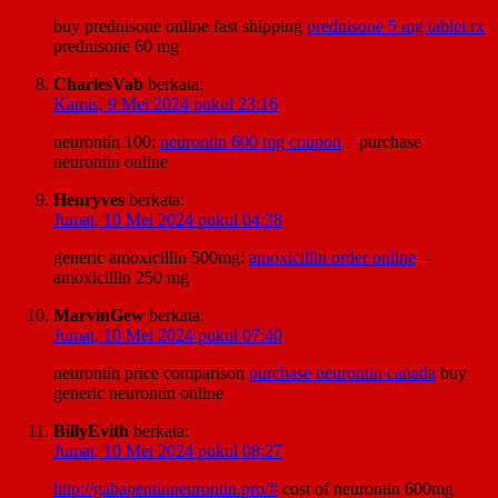
buy prednisone online fast shipping
prednisone 5 mg tablet rx
prednisone 60 mg
CharlesVab
berkata:
Kamis, 9 Mei 2024 pukul 23:16
neurontin 100:
neurontin 600 mg coupon
– purchase
neurontin online
Henryves
berkata:
Jumat, 10 Mei 2024 pukul 04:38
generic amoxicillin 500mg:
amoxicillin order online
–
amoxicillin 250 mg
MarvinGew
berkata:
Jumat, 10 Mei 2024 pukul 07:40
neurontin price comparison
purchase neurontin canada
buy
generic neurontin online
BillyEvith
berkata:
Jumat, 10 Mei 2024 pukul 08:27
http://gabapentinneurontin.pro/#
cost of neurontin 600mg