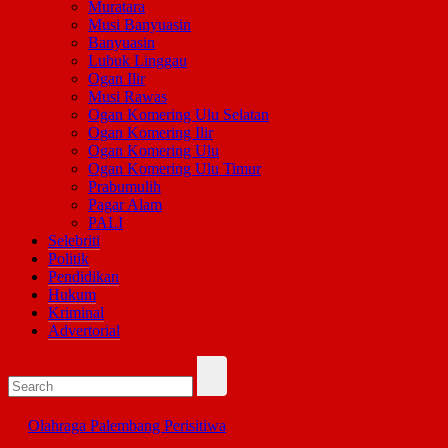
Muratara
Musi Banyuasin
Banyuasin
Lubuk Linggau
Ogan Ilir
Musi Rawas
Ogan Komering Ulu Selatan
Ogan Komering Ilir
Ogan Komering Ulu
Ogan Komering Ulu Timur
Prabumulih
Pagar Alam
PALI
Selebriti
Politik
Pendidikan
Hukum
Kriminal
Advertorial
Olahraga
Palembang
Perisitiwa