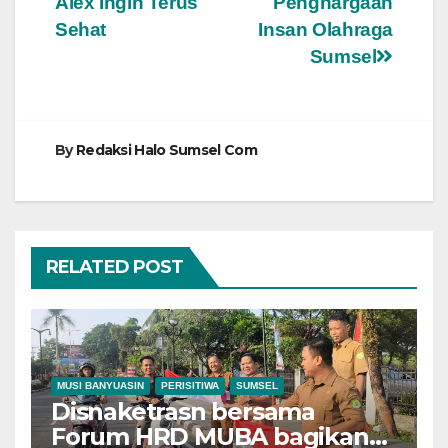
Alex Ingin Terus
Penghargaan
pos
Sehat
Insan Olahraga
Sumsel
By
Redaksi Halo Sumsel Com
RELATED POST
MUSI BANYUASIN
PERISITIWA
SUMSEL
Disnaketrasn bersama
Forum HRD MUBA bagikan