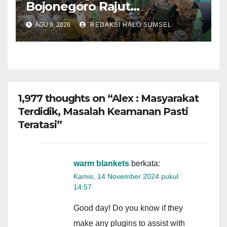
Bojonegoro Rajut
Kebersamaan di Jembatan
AGU 9, 2026
REDAKSI HALO SUMSEL
Brang Etan
1,977 thoughts on “Alex : Masyarakat
Terdidik, Masalah Keamanan Pasti
Teratasi”
warm blankets
berkata:
Kamis, 14 November 2024 pukul
14:57
Good day! Do you know if they
make any plugins to assist with