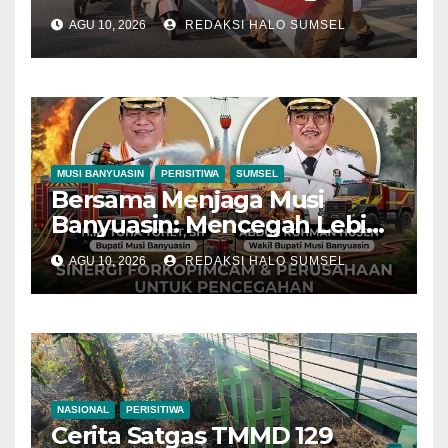
Bendera Merah Putih Untuk
AGU 10, 2026
REDAKSI HALO SUMSEL
Warga Muba
MUSI BANYUASIN
PERISITIWA
SUMSEL
Bersama Menjaga Musi
Banyuasin: Mencegah Lebih
Baik daripada Memadamkan
AGU 10, 2026
REDAKSI HALO SUMSEL
NASIONAL
PERISITIWA
Cerita Satgas TMMD 129