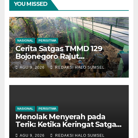
YOU MISSED
NASIONAL
PERISITIWA
Cerita Satgas TMMD 129
Bojonegoro Rajut
Kebersamaan di Jembatan
AGU 9, 2026
REDAKSI HALO SUMSEL
Brang Etan
NASIONAL
PERISITIWA
Menolak Menyerah pada
Terik: Ketika Keringat Satgas
TMMD 129 Bojonegoro dan
AGU 9, 2026
REDAKSI HALO SUMSEL