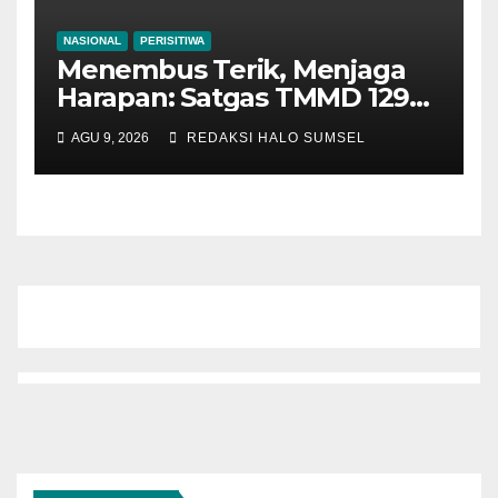
NASIONAL
PERISITIWA
Menembus Terik, Menjaga
Harapan: Satgas TMMD 129
Bojonegoro dan Warga
AGU 9, 2026
REDAKSI HALO SUMSEL
Bahu-Membahu Pasang
Genteng Rumah Bu Tini