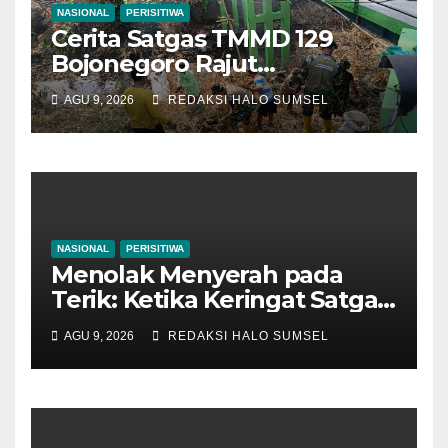
NASIONAL
PERISITIWA
Cerita Satgas TMMD 129
Bojonegoro Rajut
Kebersamaan di Jembatan
AGU 9, 2026
REDAKSI HALO SUMSEL
Brang Etan
NASIONAL
PERISITIWA
Menolak Menyerah pada
Terik: Ketika Keringat Satgas
TMMD 129 Bojonegoro dan
AGU 9, 2026
REDAKSI HALO SUMSEL
Warga Kesongo Menyatu
Demi Jalan Masa Depan