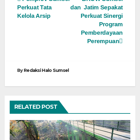
Navigasi
Perkuat Tata
dan Jatim Sepakat
pos
Kelola Arsip
Perkuat Sinergi
Program
Pemberdayaan
Perempuan
By
Redaksi Halo Sumsel
RELATED POST