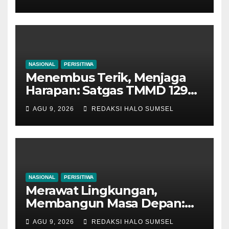
Warga Kesongo Menyatu
Demi Jalan Masa Depan
NASIONAL
PERISITIWA
Menembus Terik, Menjaga
Harapan: Satgas TMMD 129
Bojonegoro dan Warga
AGU 9, 2026
REDAKSI HALO SUMSEL
Bahu-Membahu Pasang
Genteng Rumah Bu Tini
NASIONAL
PERISITIWA
Merawat Lingkungan,
Membangun Masa Depan:
Satgas TMMD 129
AGU 9, 2026
REDAKSI HALO SUMSEL
Bojonegoro dan Warga