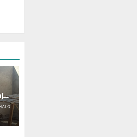
jur:
HALO
na