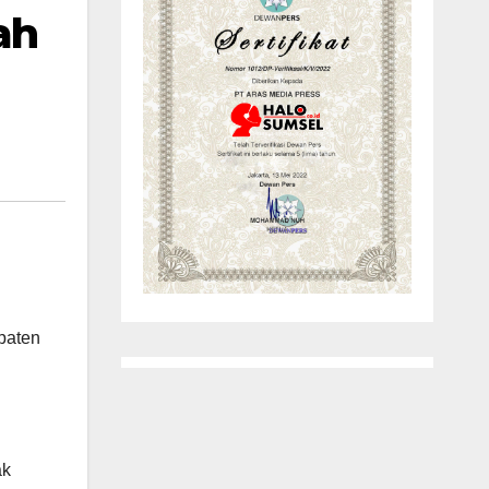
ah
paten
ak