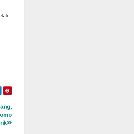
elalu
bang,
romo
rik