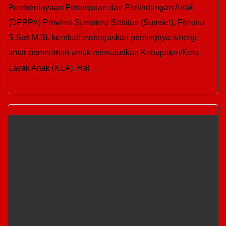
Pemberdayaan Perempuan dan Perlindungan Anak
(DPPPA) Provinsi Sumatera Selatan (Sumsel), Fitriana
S.Sos M.Si, kembali menegaskan pentingnya sinergi
antar-pemerintah untuk mewujudkan Kabupaten/Kota
Layak Anak (KLA). Hal…