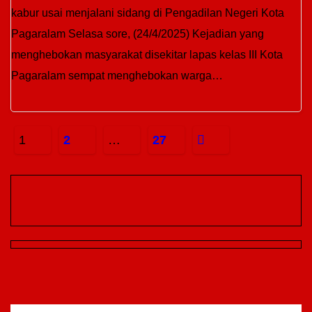
kabur usai menjalani sidang di Pengadilan Negeri Kota
Pagaralam Selasa sore, (24/4/2025) Kejadian yang
menghebokan masyarakat disekitar lapas kelas III Kota
Pagaralam sempat menghebokan warga…
Paginasi
1
2
…
27
pos