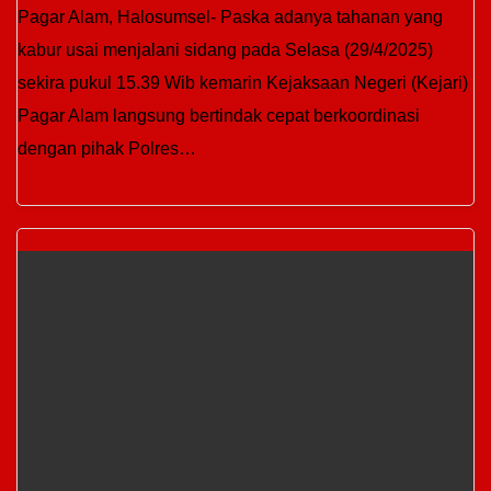
Pagar Alam, Halosumsel- Paska adanya tahanan yang
kabur usai menjalani sidang pada Selasa (29/4/2025)
sekira pukul 15.39 Wib kemarin Kejaksaan Negeri (Kejari)
Pagar Alam langsung bertindak cepat berkoordinasi
dengan pihak Polres…