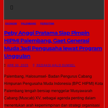
EKONOMI
PALEMBANG
PERISITIWA
Peby Anggi Pratama Siap Pimpin
HIPMI Palembang, Gaet Generasi
Muda Jadi Pengusaha lewat Program
Unggulan
APR 30, 2025
REDAKSI HALO SUMSEL
Palembang, Halosumsel- Badan Pengurus Cabang
Himpunan Pengusaha Muda Indonesia (BPC HIPMI) Kota
Palembang tengah bersiap menggelar Musyawarah
Cabang (Muscab) XV, sebagai agenda penting dalam
menentukan arah kepemimpinan dan strategi organisasi