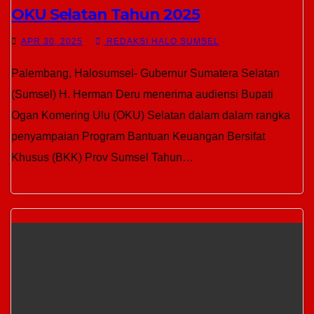
OKU Selatan Tahun 2025
APR 30, 2025
REDAKSI HALO SUMSEL
Palembang, Halosumsel- Gubernur Sumatera Selatan
(Sumsel) H. Herman Deru menerima audiensi Bupati
Ogan Komering Ulu (OKU) Selatan dalam dalam rangka
penyampaian Program Bantuan Keuangan Bersifat
Khusus (BKK) Prov Sumsel Tahun…