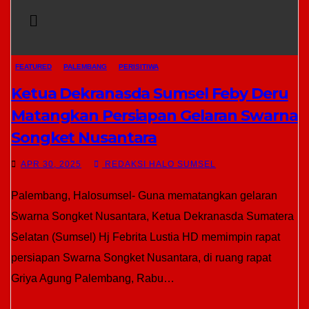
FEATURED
PALEMBANG
PERISITIWA
Ketua Dekranasda Sumsel Feby Deru
Matangkan Persiapan Gelaran Swarna
Songket Nusantara
APR 30, 2025
REDAKSI HALO SUMSEL
Palembang, Halosumsel- Guna mematangkan gelaran
Swarna Songket Nusantara, Ketua Dekranasda Sumatera
Selatan (Sumsel) Hj Febrita Lustia HD memimpin rapat
persiapan Swarna Songket Nusantara, di ruang rapat
Griya Agung Palembang, Rabu…