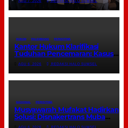
AGU 7, 2026
REDAKSI HALO SUMSEL
HUKUM
PALEMBANG
PERISITIWA
Kantor Hukum Klarifikasi
Tuduhan Pencemaran: Kasus
Notaris HY di Banyuasin Murni
AGU 6, 2026
REDAKSI HALO SUMSEL
Keperdataan
NASIONAL
PERISITIWA
Musyawarah Mufakat Hadirkan
Solusi: Disnakertrans Muba
Fasilitasi Mediasi PT Panca
AGU 6, 2026
REDAKSI HALO SUMSEL