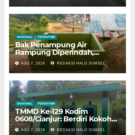
100 Persen, Manfaat Nyata
Mulai Dinikmati Warga
NASIONAL
PERISITIWA
Bak Penampung Air
Rampung Diperindah,
Progres Pipanisasi TMMD Ke-
AGU 7, 2026
REDAKSI HALO SUMSEL
129 Kodim 0608/Cianjur
Mencapai 98 Persen
NASIONAL
PERISITIWA
TMMD Ke-129 Kodim
0608/Cianjur: Berdiri Kokoh
Penuh Harapan, Rumah
AGU 7, 2026
REDAKSI HALO SUMSEL
Bapak Gilang Gumilar