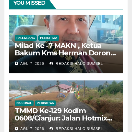
YOU MISSED
PALEMBANG
PERISITIWA
Milad Ke -7 MAKN , Ketua
Bakum Kms Herman Dorong
Penguatan Kedudukan
AGU 7, 2026
REDAKSI HALO SUMSEL
Hukum dan Verifikasi
Nasional Kerajaan Adat
NASIONAL
PERISITIWA
TMMD Ke-129 Kodim
0608/Cianjur: Jalan Hotmix
Kampung RT 07/03 Tuntas
AGU 7, 2026
REDAKSI HALO SUMSEL