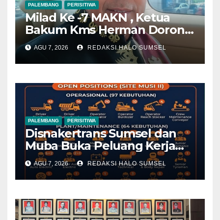
PALEMBANG
PERISITIWA
Milad Ke -7 MAKN , Ketua
Bakum Kms Herman Dorong
Penguatan Kedudukan
AGU 7, 2026
REDAKSI HALO SUMSEL
Hukum dan Verifikasi
Nasional Kerajaan Adat
PALEMBANG
PERISITIWA
Disnakertrans Sumsel dan
Muba Buka Peluang Kerja
Melalui Walk-In Interview PT
AGU 7, 2026
REDAKSI HALO SUMSEL
RMK Energi Tbk