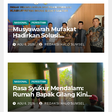
NASIONAL
PERISITIWA
Musyawarah Mufakat
Hadirkan Solusi:
Disnakertrans Muba Fasilitasi
AGU 6, 2026
REDAKSI HALO SUMSEL
Mediasi PT Panca Agung
Sejati dan Pekerja Hingga
Tuntas
NASIONAL
PERISITIWA
Rasa Syukur Mendalam:
Rumah Bapak Gilang Kini
Semakin Layak Ditempati
AGU 6, 2026
REDAKSI HALO SUMSEL