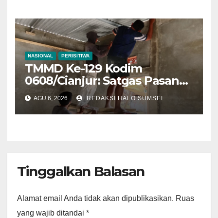
NASIONAL
PERISITIWA
TMMD Ke-129 Kodim
0608/Cianjur: Satgas Pasang
Keramik Dan Plafon Rumah
AGU 6, 2026
REDAKSI HALO SUMSEL
Bapak Angga, Progres
Rutilahu Capai 78,6 Persen
Tinggalkan Balasan
Alamat email Anda tidak akan dipublikasikan.
Ruas
yang wajib ditandai
*