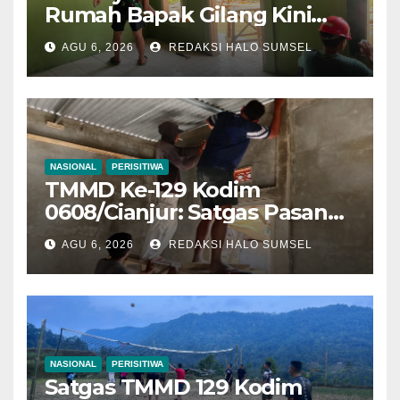
Rumah Bapak Gilang Kini
Semakin Layak Ditempati
AGU 6, 2026
REDAKSI HALO SUMSEL
NASIONAL
PERISITIWA
TMMD Ke-129 Kodim
0608/Cianjur: Satgas Pasang
Keramik Dan Plafon Rumah
AGU 6, 2026
REDAKSI HALO SUMSEL
Bapak Angga, Progres
Rutilahu Capai 78,6 Persen
NASIONAL
PERISITIWA
Satgas TMMD 129 Kodim