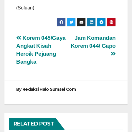
(Sofuan)
Navigasi
Korem 045/Gaya
Jam Komandan
Angkat Kisah
Korem 044/ Gapo
pos
Heroik Pejuang
Bangka
By
Redaksi Halo Sumsel Com
RELATED POST