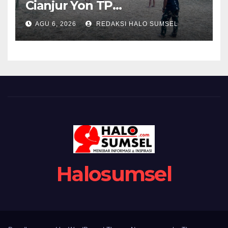
Cianjur Yon TP
938/Pancasona Eratkan
AGU 6, 2026
REDAKSI HALO SUMSEL
Silaturahmi Lewat Voli
Bersama Warga
Halosumsel