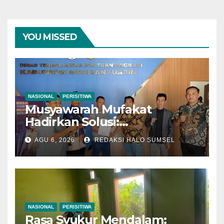
YOU MISSED
NASIONAL
PERISITIWA
Musyawarah Mufakat
Hadirkan Solusi:
Disnakertrans Muba Fasilitasi
AGU 6, 2026
REDAKSI HALO SUMSEL
Mediasi PT Panca Agung
Sejati dan Pekerja Hingga
Tuntas
NASIONAL
PERISITIWA
Rasa Syukur Mendalam: