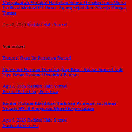
Musyawarah Mufakat Hadirkan Solusi: Disnakertrans Muba
Fasilitasi Mediasi PT Panca Agung Sejati dan Pekerja Hingga
Tuntas
Agu 6, 2026
Redaksi Halo Sumsel
You missed
Featured
Ogan Ilir
Perisitiwa
Sumsel
Gubernur Herman Deru Ungkap Kunci Sukses Sumsel Jadi
Tiga Besar Nasional Produksi Pangan
Agu 7, 2026
Redaksi Halo Sumsel
Hukum
Palembang
Perisitiwa
Kantor Hukum Klarifikasi Tuduhan Pencemaran: Kasus
Notaris HY di Banyuasin Murni Keperdataan
Agu 6, 2026
Redaksi Halo Sumsel
Nasional
Perisitiwa