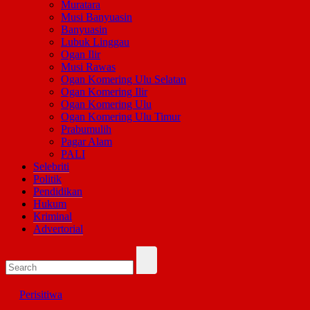
Muratara
Musi Banyuasin
Banyuasin
Lubuk Linggau
Ogan Ilir
Musi Rawas
Ogan Komering Ulu Selatan
Ogan Komering Ilir
Ogan Komering Ulu
Ogan Komering Ulu Timur
Prabumulih
Pagar Alam
PALI
Selebriti
Politik
Pendidikan
Hukum
Kriminal
Advertorial
Perisitiwa