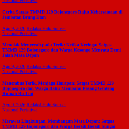
Nasional
Perisitiwa
Cerita Satgas TMMD 129 Bojonegoro Rajut Kebersamaan di
Jembatan Brang Etan
Agu 9, 2026
Redaksi Halo Sumsel
Nasional
Perisitiwa
Menolak Menyerah pada Terik: Ketika Keringat Satgas
TMMD 129 Bojonegoro dan Warga Kesongo Menyatu Demi
Jalan Masa Depan
Agu 9, 2026
Redaksi Halo Sumsel
Nasional
Perisitiwa
Menembus Terik, Menjaga Harapan: Satgas TMMD 129
Bojonegoro dan Warga Bahu-Membahu Pasang Genteng
Rumah Bu Tini
Agu 9, 2026
Redaksi Halo Sumsel
Nasional
Perisitiwa
Merawat Lingkungan, Membangun Masa Depan: Satgas
TMMD 129 Bojonegoro dan Warga Bersih-Bersih Sungai