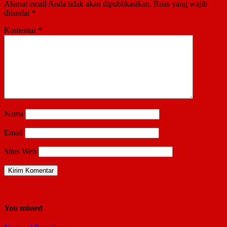
Alamat email Anda tidak akan dipublikasikan.
Ruas yang wajib
ditandai
*
Komentar
*
Nama
Email
Situs Web
You missed