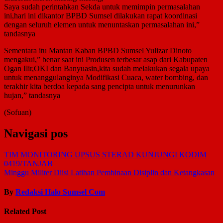
Saya sudah perintahkan Sekda untuk memimpin permasalahan
ini,hari ini dikantor BPBD Sumsel dilakukan rapat koordinasi
dengan seluruh elemen untuk menuntaskan permasalahan ini,”
tandasnya
Sementara itu Mantan Kaban BPBD Sumsel Yulizar Dinoto
mengakui,” benar saat ini Produsen terbesar asap dari Kabupaten
Ogan Ilir,OKI dan Banyuasin,kita sudah melakukan segala upaya
untuk menanggulanginya Modifikasi Cuaca, water bombing, dan
terakhir kita berdoa kepada sang pencipta untuk menurunkan
hujan,” tandasnya
(Sofuan)
Navigasi pos
TIM MONITORING UPSUS STERAD KUNJUNGI KODIM
0419/TANJAB
Minggu Militer Diisi Latihan Pembinaan Disiplin dan Ketangkasan
By
Redaksi Halo Sumsel Com
Related Post