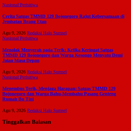
Nasional
Perisitiwa
Cerita Satgas TMMD 129 Bojonegoro Rajut Kebersamaan di
Jembatan Brang Etan
Agu 9, 2026
Redaksi Halo Sumsel
Nasional
Perisitiwa
Menolak Menyerah pada Terik: Ketika Keringat Satgas
TMMD 129 Bojonegoro dan Warga Kesongo Menyatu Demi
Jalan Masa Depan
Agu 9, 2026
Redaksi Halo Sumsel
Nasional
Perisitiwa
Menembus Terik, Menjaga Harapan: Satgas TMMD 129
Bojonegoro dan Warga Bahu-Membahu Pasang Genteng
Rumah Bu Tini
Agu 9, 2026
Redaksi Halo Sumsel
Tinggalkan Balasan