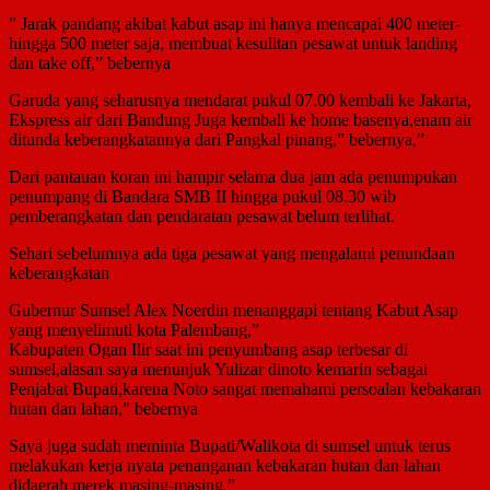
” Jarak pandang akibat kabut asap ini hanya mencapai 400 meter-
hingga 500 meter saja, membuat kesulitan pesawat untuk landing
dan take off,” bebernya
Garuda yang seharusnya mendarat pukul 07.00 kembali ke Jakarta,
Ekspress air dari Bandung Juga kembali ke home basenya,enam air
ditunda keberangkatannya dari Pangkal pinang,” bebernya,”
Dari pantauan koran ini hampir selama dua jam ada penumpukan
penumpang di Bandara SMB II hingga pukul 08.30 wib
pemberangkatan dan pendaratan pesawat belum terlihat.
Sehari sebelumnya ada tiga pesawat yang mengalami penundaan
keberangkatan
Gubernur Sumsel Alex Noerdin menanggapi tentang Kabut Asap
yang menyelimuti kota Palembang,”
Kabupaten Ogan Ilir saat ini penyumbang asap terbesar di
sumsel,alasan saya menunjuk Yulizar dinoto kemarin sebagai
Penjabat Bupati,karena Noto sangat memahami persoalan kebakaran
hutan dan lahan,” bebernya
Saya juga sudah meminta Bupati/Walikota di sumsel untuk terus
melakukan kerja nyata penanganan kebakaran hutan dan lahan
didaerah merek masing-masing,”