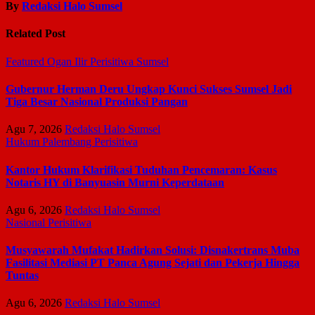
By
Redaksi Halo Sumsel
Related Post
Featured
Ogan Ilir
Perisitiwa
Sumsel
Gubernur Herman Deru Ungkap Kunci Sukses Sumsel Jadi
Tiga Besar Nasional Produksi Pangan
Agu 7, 2026
Redaksi Halo Sumsel
Hukum
Palembang
Perisitiwa
Kantor Hukum Klarifikasi Tuduhan Pencemaran: Kasus
Notaris HY di Banyuasin Murni Keperdataan
Agu 6, 2026
Redaksi Halo Sumsel
Nasional
Perisitiwa
Musyawarah Mufakat Hadirkan Solusi: Disnakertrans Muba
Fasilitasi Mediasi PT Panca Agung Sejati dan Pekerja Hingga
Tuntas
Agu 6, 2026
Redaksi Halo Sumsel