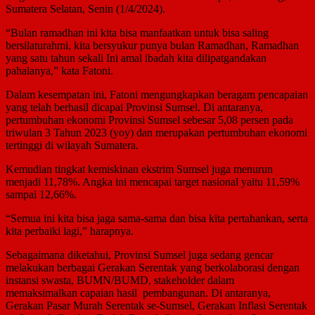
Sumatera Selatan, Senin (1/4/2024).
“Bulan ramadhan ini kita bisa manfaatkan untuk bisa saling
bersilaturahmi, kita bersyukur punya bulan Ramadhan, Ramadhan
yang satu tahun sekali Ini amal ibadah kita dilipatgandakan
pahalanya,” kata Fatoni.
Dalam kesempatan ini, Fatoni mengungkapkan beragam pencapaian
yang telah berhasil dicapai Provinsi Sumsel. Di antaranya,
pertumbuhan ekonomi Provinsi Sumsel sebesar 5,08 persen pada
triwulan 3 Tahun 2023 (yoy) dan merupakan pertumbuhan ekonomi
tertinggi di wilayah Sumatera.
Kemudian tingkat kemiskinan ekstrim Sumsel juga menurun
menjadi 11,78%. Angka ini mencapai target nasional yaitu 11,59%
sampai 12,66%.
“Semua ini kita bisa jaga sama-sama dan bisa kita pertahankan, serta
kita perbaiki lagi,” harapnya.
Sebagaimana diketahui, Provinsi Sumsel juga sedang gencar
melakukan berbagai Gerakan Serentak yang berkolaborasi dengan
instansi swasta, BUMN/BUMD, stakeholder dalam
memaksimalkan capaian hasil pembangunan. Di antaranya,
Gerakan Pasar Murah Serentak se-Sumsel, Gerakan Inflasi Serentak