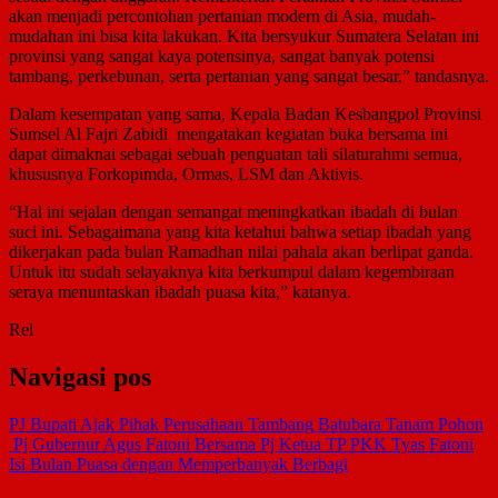
akan menjadi percontohan pertanian modern di Asia, mudah-
mudahan ini bisa kita lakukan. Kita bersyukur Sumatera Selatan ini
provinsi yang sangat kaya potensinya, sangat banyak potensi
tambang, perkebunan, serta pertanian yang sangat besar,” tandasnya.
Dalam kesempatan yang sama, Kepala Badan Kesbangpol Provinsi
Sumsel Al Fajri Zabidi mengatakan kegiatan buka bersama ini
dapat dimaknai sebagai sebuah penguatan tali silaturahmi semua,
khususnya Forkopimda, Ormas, LSM dan Aktivis.
“Hal ini sejalan dengan semangat meningkatkan ibadah di bulan
suci ini. Sebagaimana yang kita ketahui bahwa setiap ibadah yang
dikerjakan pada bulan Ramadhan nilai pahala akan berlipat ganda.
Untuk itu sudah selayaknya kita berkumpul dalam kegembiraan
seraya menuntaskan ibadah puasa kita,” katanya.
Rel
Navigasi pos
PJ Bupati Ajak Pihak Perusahaan Tambang Batubara Tanam Pohon
Pj Gubernur Agus Fatoni Bersama Pj Ketua TP PKK Tyas Fatoni
Isi Bulan Puasa dengan Memperbanyak Berbagi