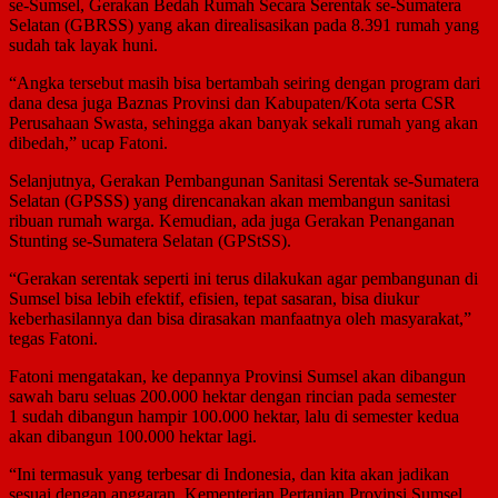
se-Sumsel, Gerakan Bedah Rumah Secara Serentak se-Sumatera
Selatan (GBRSS) yang akan direalisasikan pada 8.391 rumah yang
sudah tak layak huni.
“Angka tersebut masih bisa bertambah seiring dengan program dari
dana desa juga Baznas Provinsi dan Kabupaten/Kota serta CSR
Perusahaan Swasta, sehingga akan banyak sekali rumah yang akan
dibedah,” ucap Fatoni.
Selanjutnya, Gerakan Pembangunan Sanitasi Serentak se-Sumatera
Selatan (GPSSS) yang direncanakan akan membangun sanitasi
ribuan rumah warga. Kemudian, ada juga Gerakan Penanganan
Stunting se-Sumatera Selatan (GPStSS).
“Gerakan serentak seperti ini terus dilakukan agar pembangunan di
Sumsel bisa lebih efektif, efisien, tepat sasaran, bisa diukur
keberhasilannya dan bisa dirasakan manfaatnya oleh masyarakat,”
tegas Fatoni.
Fatoni mengatakan, ke depannya Provinsi Sumsel akan dibangun
sawah baru seluas 200.000 hektar dengan rincian pada semester
1 sudah dibangun hampir 100.000 hektar, lalu di semester kedua
akan dibangun 100.000 hektar lagi.
“Ini termasuk yang terbesar di Indonesia, dan kita akan jadikan
sesuai dengan anggaran. Kementerian Pertanian Provinsi Sumsel