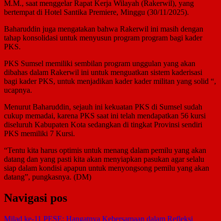
M.M., saat menggelar Rapat Kerja Wilayah (Rakerwil), yang
bertempat di Hotel Santika Premiere, Minggu (30/11/2025).
Baharuddin juga mengatakan bahwa Rakerwil ini masih dengan
tahap konsolidasi untuk menyusun program program bagi kader
PKS.
PKS Sumsel memiliki sembilan program unggulan yang akan
dibahas dalam Rakerwil ini untuk menguatkan sistem kaderisasi
bagi kader PKS, untuk menjadikan kader kader militan yang solid “,
ucapnya.
Menurut Baharuddin, sejauh ini kekuatan PKS di Sumsel sudah
cukup memadai, karena PKS saat ini telah mendapatkan 56 kursi
diseluruh Kabupaten Kota sedangkan di tingkat Provinsi sendiri
PKS memiliki 7 Kursi.
“Tentu kita harus optimis untuk menang dalam pemilu yang akan
datang dan yang pasti kita akan menyiapkan pasukan agar selalu
siap dalam kondisi apapun untuk menyongsong pemilu yang akan
datang”, pungkasnya. (DM)
Navigasi pos
Milad ke-11 PESE: Hangatnya Kebersamaan dalam Refleksi