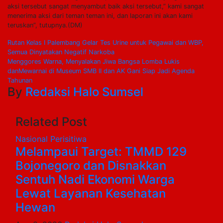
aksi tersebut sangat menyambut baik aksi tersebut,” kami sangat
menerima aksi dari teman teman ini, dan laporan ini akan kami
teruskan”, tutupnya.(DM)
Navigasi
Rutan Kelas I Palembang Gelar Tes Urine untuk Pegawai dan WBP,
Semua Dinyatakan Negatif Narkoba
pos
Menggores Warna, Menyalakan Jiwa Bangsa Lomba Lukis
danMewarnai di Museum SMB II dan AK Gani Siap Jadi Agenda
Tahunan
By
Redaksi Halo Sumsel
Related Post
Nasional
Perisitiwa
Melampaui Target: TMMD 129
Bojonegoro dan Disnakkan
Sentuh Nadi Ekonomi Warga
Lewat Layanan Kesehatan
Hewan