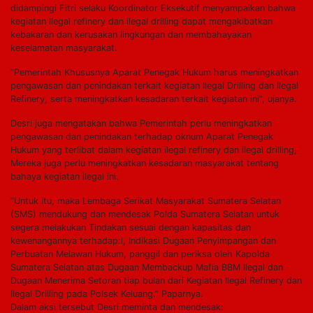
didampingi Fitri selaku Koordinator Eksekutif menyampaikan bahwa
kegiatan Ilegal refinery dan ilegal drilling dapat mengakibatkan
kebakaran dan kerusakan lingkungan dan membahayakan
keselamatan masyarakat.
“Pemerintah Khususnya Aparat Penegak Hukum harus meningkatkan
pengawasan dan penindakan terkait kegiatan Ilegal Drilling dan Ilegal
Refinery, serta meningkatkan kesadaran terkait kegiatan ini”, ujanya.
Desri juga mengatakan bahwa Pemerintah perlu meningkatkan
pengawasan dan penindakan terhadap oknum Aparat Penegak
Hukum yang terlibat dalam kegiatan ilegal refinery dan ilegal drilling,
Mereka juga perlu meningkatkan kesadaran masyarakat tentang
bahaya kegiatan ilegal ini.
“Untuk itu, maka Lembaga Serikat Masyarakat Sumatera Selatan
(SMS) mendukung dan mendesak Polda Sumatera Selatan untuk
segera melakukan Tindakan sesuai dengan kapasitas dan
kewenangannya terhadap:l, Indikasi Dugaan Penyimpangan dan
Perbuatan Melawan Hukum, panggil dan periksa oleh Kapolda
Sumatera Selatan atas Dugaan Membackup Mafia BBM Ilegal dan
Dugaan Menerima Setoran tiap bulan dari Kegiatan Ilegal Refinery dan
Ilegal Drilling pada Polsek Keluang.” Paparnya.
Dalam aksi tersebut Desri meminta dan mendesak: