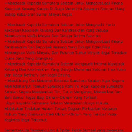
– Mendesak Kapolda Sumatera Selatan Untuk Mengevaluasi Kinerja
Kapolsek Keluang Karena Di Duga Menerima Sejumlah Setoran Uang
Setiap Kebakaran Sumur Minyak Ilegal.
– Mendesak Kapolda Sumatera Selatan Untuk Mengaudit Harta
Kekayaan Kapolsek Keluang Dan Kanitreskrim Yang Diduga
Membackup Mafia Minyak Dan Diduga Terima Setoran.
– Mendesak Kapolda Sumatera Selatan Untuk Mengevaluasi Kinerja
Kanitreskrim Dan Kapolsek Keluang Yang Diduga Tidak Bisa
Menangkap Mafia Minyak, Dari Puluhan Sumur Minyak Ilegal Terbakar
Cuma Satu Yang Ditangkap.
– Mendesak Kapolda Sumatera Selatan Mengaudit Internal Kapolsek
Keluang Dan Kanitreskrim Yang Diduga Menerima Setoran Tiap Bulan
Dari lIlegal Refinery Dan llegal Drilling.
– Mendukung Dan Medesak Kapolda Sumatera Selatan Agar Segera
Menindaklanjuti Temuan Lembaga Kami Ini. Agar Kapolda Sumatera
Selatan Segera Membentuk Tim, Turun Mengecek, Memeriksa Dan
Beri Sanksi Tegas Bagi Oknum-Oknum Yang Terlibat.
-Agar Kapolda Sumatera Selatan Melakukan Upaya Hukum,
Melakukan Tindakan Hukum Terkait Dugaan Perbuatan Melawan
Hukum Yang Dilakukan Oleh Oknum-Oknum Yang Terlibat Pada
Kegiatan Ilegal Tersebut.
Sementara itu Bambang Unit II Tipiter Polda Sumsel yang menerima