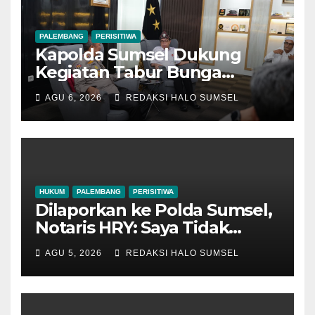
PALEMBANG
PERISITIWA
Kapolda Sumsel Dukung
Kegiatan Tabur Bunga
Leluhur Palembang
AGU 6, 2026
REDAKSI HALO SUMSEL
Darussalam
HUKUM
PALEMBANG
PERISITIWA
Dilaporkan ke Polda Sumsel,
Notaris HRY: Saya Tidak
Punya Kewenangan Simpan
AGU 5, 2026
REDAKSI HALO SUMSEL
dan Jual SHM