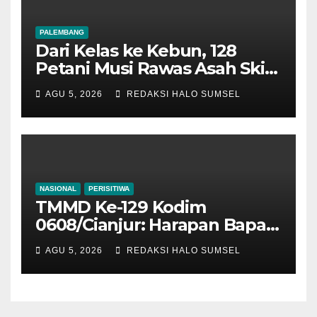
PALEMBANG
Dari Kelas ke Kebun, 128
Petani Musi Rawas Asah Skill
Sawit Modern di Palembang
AGU 5, 2026
REDAKSI HALO SUMSEL
NASIONAL
PERISITIWA
TMMD Ke-129 Kodim
0608/Cianjur: Harapan Bapak
Entis Sutisna Semakin Nyata,
AGU 5, 2026
REDAKSI HALO SUMSEL
Rumah Mulai Tampil
Sempurna