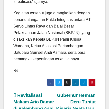
terealisasi,” ujarnya.
Kegiatan tersebut juga dirangkaikan dengan
penandatanganan Pakta Integritas antara PT
Servo Lintas Raya dan Balai Besar
Pelaksanaan Jalan Nasional (BBPJN), yang
disaksikan Kepala BBPJN Panji Krisna
Wardana, Ketua Asosiasi Pertambangan
Batubara Sumsel Andi Asmara, serta para
pemangku kepentingan terkait lainnya.
Rel
Navigasi
Revitalisasi
Gubernur Herman
Makam Ario Damar
Deru Tuntut
pos
di Palembang Asal
Kinerja Nyata Usai