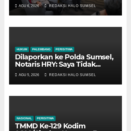
Leluhur Palembang
AGU 6, 2026
REDAKSI HALO SUMSEL
Darussalam
HUKUM
PALEMBANG
PERISITIWA
Dilaporkan ke Polda Sumsel,
Notaris HRY: Saya Tidak
Punya Kewenangan Simpan
AGU 5, 2026
REDAKSI HALO SUMSEL
dan Jual SHM
NASIONAL
PERISITIWA
TMMD Ke-129 Kodim